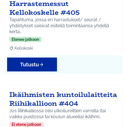
Harrastemessut
Kellokoskelle #405
Tapahtuma, jossa eri harrastukset/ seurat /
yhdistykset saisivat esitellä toimintaansa yhdellä
kerta…
Etenee jatkoon
Kellokoski
Rajaa tulokset aihepiirin mukaan: Kellokoski
Tutustu
Ikäihmisten kuntoilulaitteita
Riihikallioon #404
Jos Riihikalliossa olisi ulkoilureittien varrella (tai
vaikka puistossa tai koulun alueella) ikäihmi…
Ei etene jatkoon