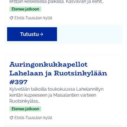
erittäin keskeisellä paikalla. Kasvavan ja kehit…
Etenee jatkoon
Etelä-Tuusulan kylät
Rajaa tulokset aihepiirin mukaan: Etelä-Tuusulan kylät
Tutustu
Auringonkukkapellot
Lahelaan ja Ruotsinkylään
#397
Kylvetään talkoilla toukokuussa Lahelanniityn
kentän kupeeseen ja Maisalantien varteen
Ruotsinkyläss…
Etenee jatkoon
Etelä-Tuusulan kylät
Rajaa tulokset aihepiirin mukaan: Etelä-Tuusulan kylät