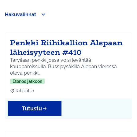
Hakuvalinnat
Ohita kartta
Leaflet
|
©
HERE maps
Seuraavassa elementissä on kartta, joka esittää tämän sivun 
107
+
−
Penkki Riihikallion Alepaan
läheisyyteen #410
Tarvitaan penkki jossa voisi levähtää
kauppareissulla. Bussipysäkillä Alepan vieressä
oleva penkki…
Etenee jatkoon
Riihikallio
Rajaa tulokset aihepiirin mukaan: Riihikallio
Tutustu