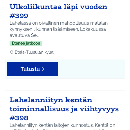
Ulkoliikuntaa läpi vuoden
#399
Lahelassa on oivallinen mahdollisuus matalan
kynnyksen liikunnan lisäämiseen. Lokakuussa
avautuva Se…
Etenee jatkoon
Etelä-Tuusulan kylät
Rajaa tulokset aihepiirin mukaan: Etelä-Tuusulan kylät
Tutustu
Lahelanniityn kentän
toiminnallisuus ja viihtyvyys
#398
Lahelanniityn kentän laitojen kunnostus. Kenttä on