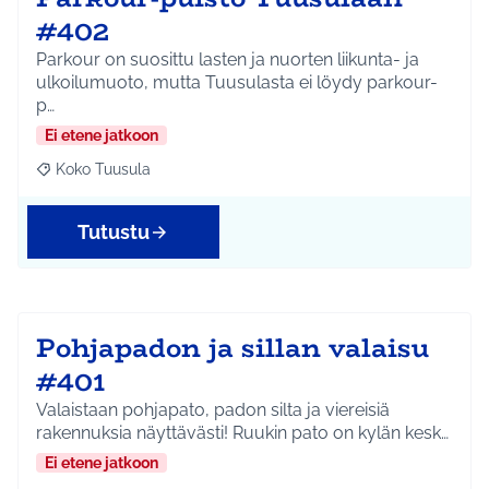
#402
Parkour on suosittu lasten ja nuorten liikunta- ja
ulkoilumuoto, mutta Tuusulasta ei löydy parkour-
p…
Ei etene jatkoon
Koko Tuusula
Rajaa tulokset aihepiirin mukaan: Koko Tuusula
Tutustu
Pohjapadon ja sillan valaisu
#401
Valaistaan pohjapato, padon silta ja viereisiä
rakennuksia näyttävästi! Ruukin pato on kylän kesk…
Ei etene jatkoon