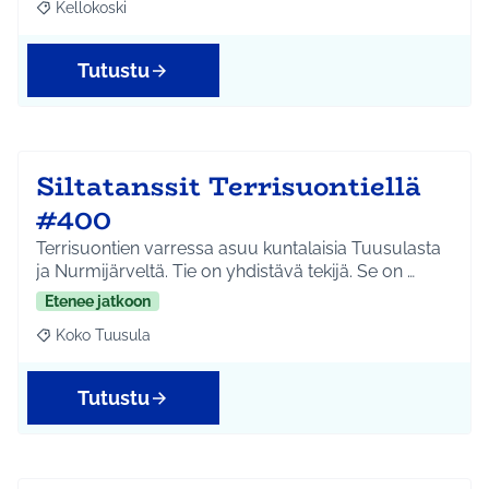
Kellokoski
Rajaa tulokset aihepiirin mukaan: Kellokoski
Tutustu
Siltatanssit Terrisuontiellä
#400
Terrisuontien varressa asuu kuntalaisia Tuusulasta
ja Nurmijärveltä. Tie on yhdistävä tekijä. Se on …
Etenee jatkoon
Koko Tuusula
Rajaa tulokset aihepiirin mukaan: Koko Tuusula
Tutustu