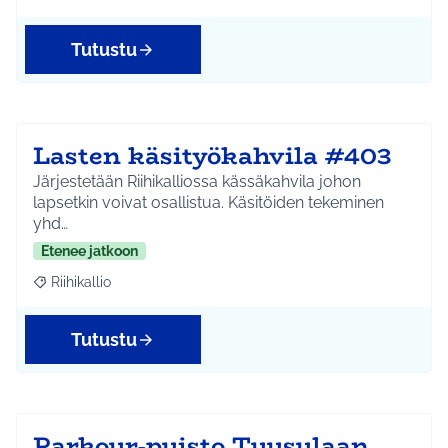
Tutustu
Lasten käsityökahvila #403
Järjestetään Riihikalliossa kässäkahvila johon
lapsetkin voivat osallistua. Käsitöiden tekeminen
yhd…
Etenee jatkoon
Riihikallio
Rajaa tulokset aihepiirin mukaan: Riihikallio
Tutustu
Parkour-puisto Tuusulaan