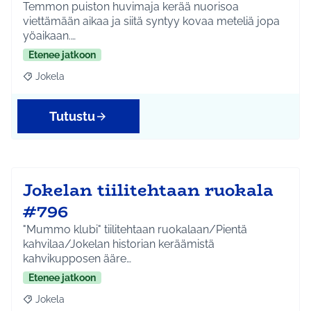
Temmon puiston huvimaja kerää nuorisoa
viettämään aikaa ja siitä syntyy kovaa meteliä jopa
yöaikaan.…
Etenee jatkoon
Jokela
Rajaa tulokset aihepiirin mukaan: Jokela
Tutustu
Jokelan tiilitehtaan ruokala
#796
"Mummo klubi" tiilitehtaan ruokalaan/Pientä
kahvilaa/Jokelan historian keräämistä
kahvikupposen ääre…
Etenee jatkoon
Jokela
Rajaa tulokset aihepiirin mukaan: Jokela