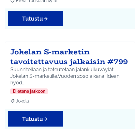
Etelä-Tuusulan kylät
Rajaa tulokset aihepiirin mukaan: Etelä-Tuusulan kylät
Tutustu
Jokelan S-marketin
tavoitettavuus jalkaisin #799
Suunnitellaan ja toteutetaan jalankulkuväylät
Jokelan S-marketille.Vuoden 2020 aikana. Idean
hyöd…
Ei etene jatkoon
Jokela
Rajaa tulokset aihepiirin mukaan: Jokela
Tutustu