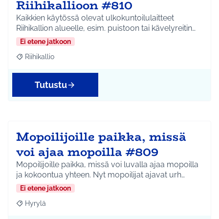
Riihikallioon #810
Kaikkien käytössä olevat ulkokuntoilulaitteet
Riihikallion alueelle, esim. puistoon tai kävelyreitin…
Ei etene jatkoon
Riihikallio
Rajaa tulokset aihepiirin mukaan: Riihikallio
Tutustu
Mopoilijoille paikka, missä
voi ajaa mopoilla #809
Mopoilijoille paikka, missä voi luvalla ajaa mopoilla
ja kokoontua yhteen. Nyt mopoilijat ajavat urh…
Ei etene jatkoon
Hyrylä
Rajaa tulokset aihepiirin mukaan: Hyrylä