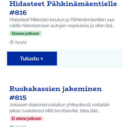
Hidasteet Pähkinämäentielle
#816
Hidasteet Mikkolan koulun ja Pähkinämäentien 240
välille hidastamaan autojen nopeuksia ja siten lisä…
Etenee jatkoon
Hyrylä
Rajaa tulokset aihepiirin mukaan: Hyrylä
Tutustu
Ruokakassien jakeminen
#815
Jokaisen diakoniaruokailun yhteydessä voitaisiin
jakaa ruokakassi niitä tarvitseville. Idea jäte…
Ei etene jatkoon