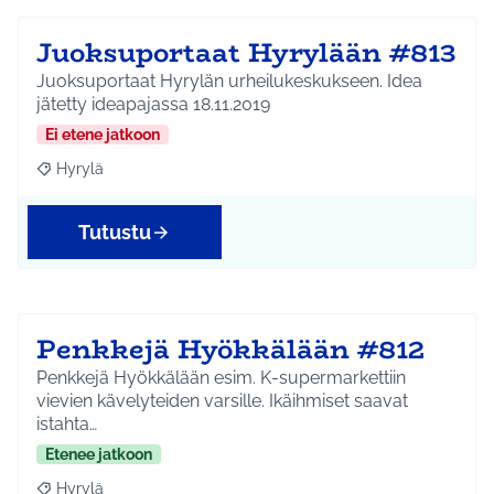
Juoksuportaat Hyrylään #813
Juoksuportaat Hyrylän urheilukeskukseen. Idea
jätetty ideapajassa 18.11.2019
Ei etene jatkoon
Hyrylä
Rajaa tulokset aihepiirin mukaan: Hyrylä
Tutustu
Penkkejä Hyökkälään #812
Penkkejä Hyökkälään esim. K-supermarkettiin
vievien kävelyteiden varsille. Ikäihmiset saavat
istahta…
Etenee jatkoon
Hyrylä