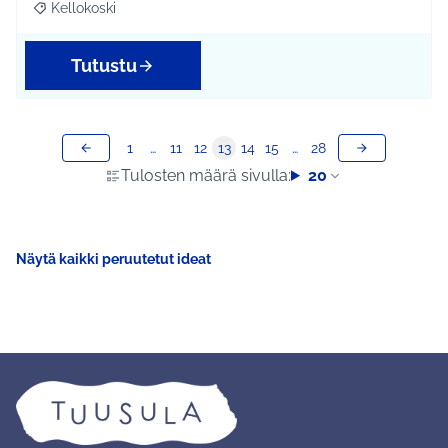
Kellokoski
Rajaa tulokset aihepiirin mukaan: Kellokoski
Tutustu
1
…
11
12
13
14
15
…
28
Tulosten määrä sivulla:
20
Näytä kaikki peruutetut ideat