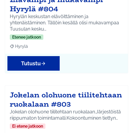
Hyrylä #804
Hyrylän keskustan elävöittäminen ja
yhtenäistäminen. Tällöin kesällä olisi mukavampaa
Tuusulan kesku…
Etenee jatkoon
Hyrylä
Rajaa tulokset aihepiirin mukaan: Hyrylä
Tutustu
Jokelan olohuone tiilitehtaan
ruokalaan #803
Jokelan olohuone tiilitehtaan ruokalaan.Järjestöistä
riippumaton toimintamalli.Kokoontuminen tiettyn…
Ei etene jatkoon