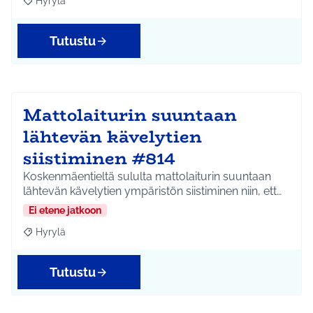
Hyrylä
Rajaa tulokset aihepiirin mukaan: Hyrylä
Tutustu
Mattolaiturin suuntaan
lähtevän kävelytien
siistiminen #814
Koskenmäentieltä sululta mattolaiturin suuntaan
lähtevän kävelytien ympäristön siistiminen niin, ett…
Ei etene jatkoon
Hyrylä
Rajaa tulokset aihepiirin mukaan: Hyrylä
Tutustu