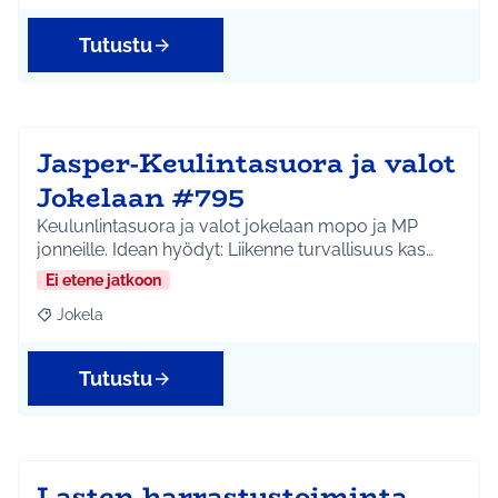
Tutustu
Jasper-Keulintasuora ja valot
Jokelaan #795
Keulunlintasuora ja valot jokelaan mopo ja MP
jonneille. Idean hyödyt: Liikenne turvallisuus kas…
Ei etene jatkoon
Jokela
Rajaa tulokset aihepiirin mukaan: Jokela
Tutustu
Lasten harrastustoiminta