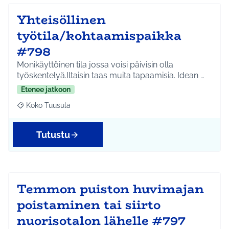
Yhteisöllinen
työtila/kohtaamispaikka
#798
Monikäyttöinen tila jossa voisi päivisin olla
työskentelyä.Iltaisin taas muita tapaamisia. Idean …
Etenee jatkoon
Koko Tuusula
Rajaa tulokset aihepiirin mukaan: Koko Tuusula
Tutustu
Temmon puiston huvimajan
poistaminen tai siirto
nuorisotalon lähelle #797