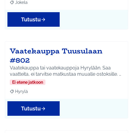
Jokela
Rajaa tulokset aihepiirin mukaan: Jokela
Tutustu
Vaatekauppa Tuusulaan
#802
Vaatekauppa tai vaatekauppoja Hyrylään. Saa
vaatteita, ei tarvitse matkustaa muualle ostoksille. …
Ei etene jatkoon
Hyrylä
Rajaa tulokset aihepiirin mukaan: Hyrylä
Tutustu