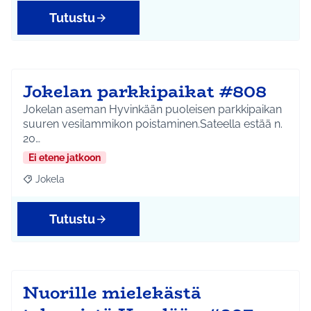
Tutustu
Jokelan parkkipaikat #808
Jokelan aseman Hyvinkään puoleisen parkkipaikan
suuren vesilammikon poistaminen.Sateella estää n.
20…
Ei etene jatkoon
Jokela
Rajaa tulokset aihepiirin mukaan: Jokela
Tutustu
Nuorille mielekästä