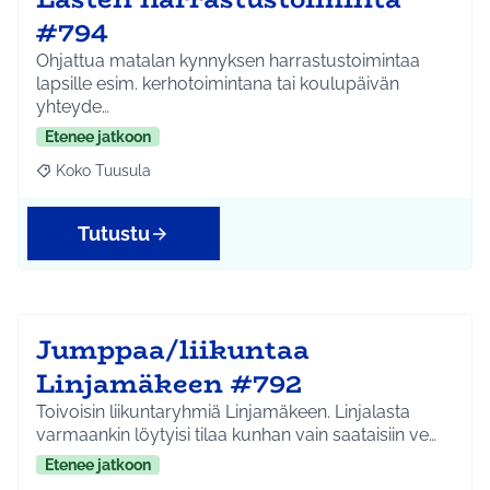
#794
Ohjattua matalan kynnyksen harrastustoimintaa
lapsille esim. kerhotoimintana tai koulupäivän
yhteyde…
Etenee jatkoon
Koko Tuusula
Rajaa tulokset aihepiirin mukaan: Koko Tuusula
Tutustu
Jumppaa/liikuntaa
Linjamäkeen #792
Toivoisin liikuntaryhmiä Linjamäkeen. Linjalasta
varmaankin löytyisi tilaa kunhan vain saataisiin ve…
Etenee jatkoon