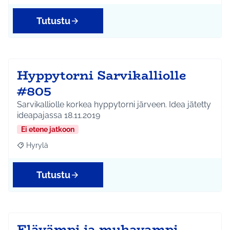
Tutustu
Hyppytorni Sarvikalliolle
#805
Sarvikalliolle korkea hyppytorni järveen. Idea jätetty
ideapajassa 18.11.2019
Ei etene jatkoon
Hyrylä
Rajaa tulokset aihepiirin mukaan: Hyrylä
Tutustu
Elävämpi ja mukavampi