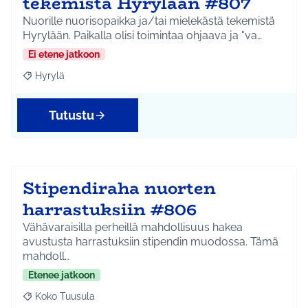
tekemistä Hyrylään #807
Nuorille nuorisopaikka ja/tai mielekästä tekemistä
Hyrylään. Paikalla olisi toimintaa ohjaava ja "va…
Ei etene jatkoon
Hyrylä
Rajaa tulokset aihepiirin mukaan: Hyrylä
Tutustu
Stipendiraha nuorten
harrastuksiin #806
Vähävaraisilla perheillä mahdollisuus hakea
avustusta harrastuksiin stipendin muodossa. Tämä
mahdoll…
Etenee jatkoon
Koko Tuusula
Rajaa tulokset aihepiirin mukaan: Koko Tuusula