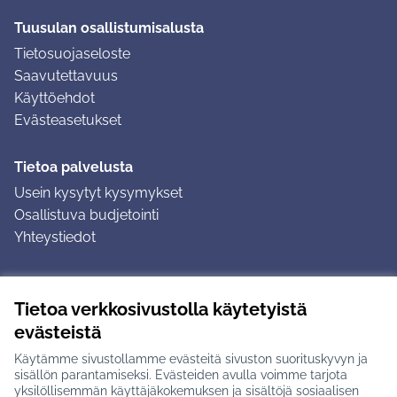
Tuusulan osallistumisalusta
Tietosuojaseloste
Saavutettavuus
Käyttöehdot
Evästeasetukset
Tietoa palvelusta
Usein kysytyt kysymykset
Osallistuva budjetointi
Yhteystiedot
Ohjeet
Tietoa verkkosivustolla käytetyistä
Ohjeet kirjautumiseen
evästeistä
Ohjeet kommentin jättämiseen
Käytämme sivustollamme evästeitä sivuston suorituskyvyn ja
sisällön parantamiseksi. Evästeiden avulla voimme tarjota
yksilöllisemmän käyttäjäkokemuksen ja sisältöjä sosiaalisen