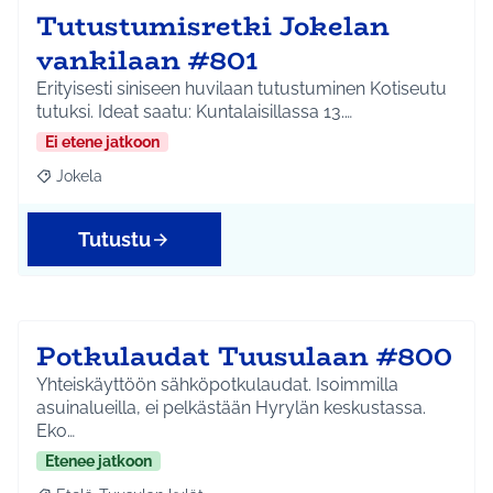
Tutustumisretki Jokelan
vankilaan #801
Erityisesti siniseen huvilaan tutustuminen Kotiseutu
tutuksi. Ideat saatu: Kuntalaisillassa 13.…
Ei etene jatkoon
Jokela
Rajaa tulokset aihepiirin mukaan: Jokela
Tutustu
Potkulaudat Tuusulaan #800
Yhteiskäyttöön sähköpotkulaudat. Isoimmilla
asuinalueilla, ei pelkästään Hyrylän keskustassa.
Eko…
Etenee jatkoon