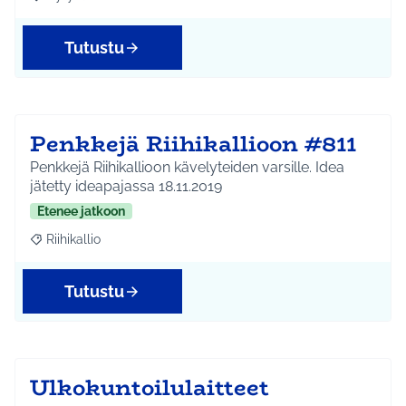
Rajaa tulokset aihepiirin mukaan: Hyrylä
Tutustu
Penkkejä Riihikallioon #811
Penkkejä Riihikallioon kävelyteiden varsille. Idea
jätetty ideapajassa 18.11.2019
Etenee jatkoon
Riihikallio
Rajaa tulokset aihepiirin mukaan: Riihikallio
Tutustu
Ulkokuntoilulaitteet