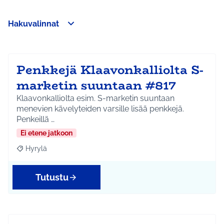
Hakuvalinnat
Ohita kartta
Leaflet
|
©
HERE maps
Seuraavassa elementissä on kartta, joka esittää tämän sivun 
107
+
−
Penkkejä Klaavonkalliolta S-
marketin suuntaan #817
Klaavonkalliolta esim. S-marketin suuntaan
menevien kävelyteiden varsille lisää penkkejä.
Penkeillä …
Ei etene jatkoon
Hyrylä
Rajaa tulokset aihepiirin mukaan: Hyrylä
Tutustu