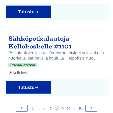
Tutustu
Sähköpotkulautoja
Kellokoskelle #1101
Potkulautojen lainaus/vuokrauspisteet voisivat olla
nuorkalla, kaupalla ja koululla. Helpottaisi nuo…
Etenee jatkoon
Kellokoski
Rajaa tulokset aihepiirin mukaan: Kellokoski
Tutustu
1
…
6
7
8
9
10
…
28