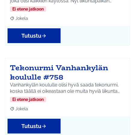
joka olisi kaikkien käytössä. Nyt liikuntapaikan…
Ei etene jatkoon
Jokela
Rajaa tulokset aihepiirin mukaan: Jokela
Tutustu
Tekonurmi Vanhankylän
koululle #758
Vanhankylän koululle olisi hyvä saada tekonurmi,
koska täällä ei oikeastaan ole muita hyviä liikunta…
Ei etene jatkoon
Jokela
Rajaa tulokset aihepiirin mukaan: Jokela
Tutustu