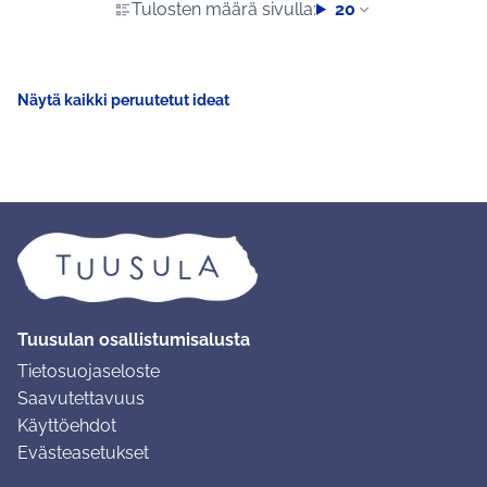
Tulosten määrä sivulla:
20
Näytä kaikki peruutetut ideat
Tuusulan osallistumisalusta
Tietosuojaseloste
Saavutettavuus
Käyttöehdot
Evästeasetukset