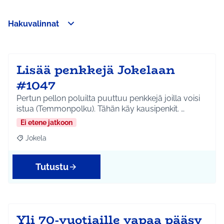
Hakuvalinnat
Ohita kartta
Leaflet
|
©
HERE maps
Seuraavassa elementissä on kartta, joka esittää tämän sivun 
107
+
−
Lisää penkkejä Jokelaan
#1047
Pertun pellon poluilta puuttuu penkkejä joilla voisi
istua (Temmonpolku). Tähän käy kausipenkit. …
Ei etene jatkoon
Jokela
Rajaa tulokset aihepiirin mukaan: Jokela
Tutustu
Yli 70-vuotiaille vapaa pääsy