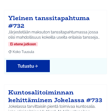
Yleinen tanssitapahtuma
#732
Järjestetään maksuton tanssitapahtumassa jossa
olisi mahdollisuus kokeilla useita erilaisia tansseja…
Ei etene jatkoon
Koko Tuusula
Rajaa tulokset aihepiirin mukaan: Koko Tuusula
Tutustu
Kuntosalitoiminnan
kehittäminen Jokelassa #733
Jokelassa tarvittaisiin pientä toimivaa kuntosalia,