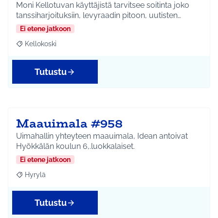
Moni Kellotuvan käyttäjistä tarvitsee soitinta joko
tanssiharjoituksiin, levyraadin pitoon, uutisten…
Ei etene jatkoon
Kellokoski
Rajaa tulokset aihepiirin mukaan: Kellokoski
Tutustu
Maauimala #958
Uimahallin yhteyteen maauimala, Idean antoivat
Hyökkälän koulun 6,.luokkalaiset.
Ei etene jatkoon
Hyrylä
Rajaa tulokset aihepiirin mukaan: Hyrylä
Tutustu