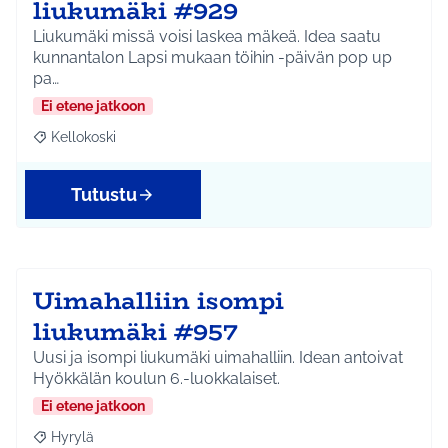
liukumäki #929
Liukumäki missä voisi laskea mäkeä. Idea saatu
kunnantalon Lapsi mukaan töihin -päivän pop up
pa…
Ei etene jatkoon
Kellokoski
Rajaa tulokset aihepiirin mukaan: Kellokoski
Tutustu
Uimahalliin isompi
liukumäki #957
Uusi ja isompi liukumäki uimahalliin. Idean antoivat
Hyökkälän koulun 6.-luokkalaiset.
Ei etene jatkoon
Hyrylä
Rajaa tulokset aihepiirin mukaan: Hyrylä