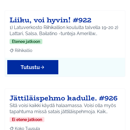
Liiku, voi hyvin! #922
1) Latuverkosto Riihikallion koululta talvella 19-20 2)
Lattari, Salsa, Bailatino -tunteja Amerillw…
Etenee jatkoon
Riihikallio
Rajaa tulokset aihepiirin mukaan: Riihikallio
Tutustu
Jättiläispehmo kadulle. #926
Sitä voisi kaikki käydä halaamassa. Voisi olla myös
tapahtuma missä satais jättiläispehmoja. Kaik…
Ei etene jatkoon
Koko Tuusula