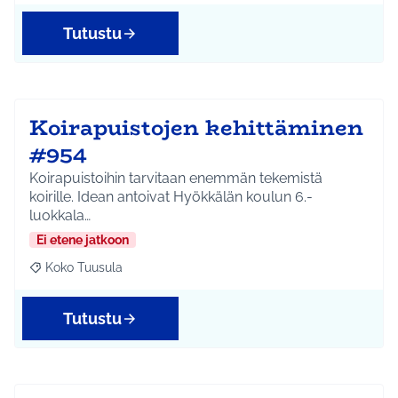
Tutustu
Koirapuistojen kehittäminen
#954
Koirapuistoihin tarvitaan enemmän tekemistä
koirille. Idean antoivat Hyökkälän koulun 6.-
luokkala…
Ei etene jatkoon
Koko Tuusula
Rajaa tulokset aihepiirin mukaan: Koko Tuusula
Tutustu