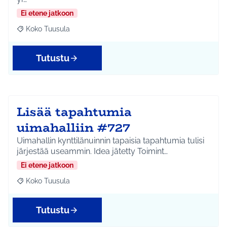
Ei etene jatkoon
Koko Tuusula
Rajaa tulokset aihepiirin mukaan: Koko Tuusula
Tutustu
Lisää tapahtumia
uimahalliin #727
Uimahallin kynttilänuinnin tapaisia tapahtumia tulisi
järjestää useammin. Idea jätetty Toimint…
Ei etene jatkoon
Koko Tuusula
Rajaa tulokset aihepiirin mukaan: Koko Tuusula
Tutustu