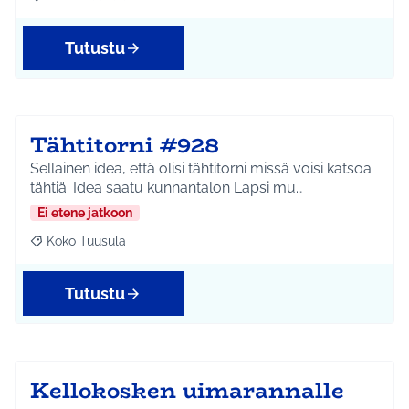
Rajaa tulokset aihepiirin mukaan: Koko Tuusula
Tutustu
Tähtitorni #928
Sellainen idea, että olisi tähtitorni missä voisi katsoa
tähtiä. Idea saatu kunnantalon Lapsi mu…
Ei etene jatkoon
Koko Tuusula
Rajaa tulokset aihepiirin mukaan: Koko Tuusula
Tutustu
Kellokosken uimarannalle