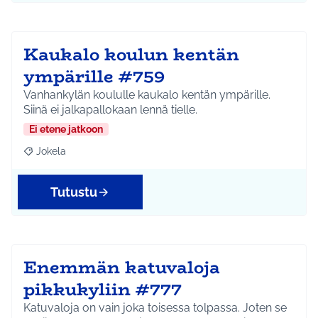
Kaukalo koulun kentän
ympärille #759
Vanhankylän koululle kaukalo kentän ympärille.
Siinä ei jalkapallokaan lennä tielle.
Ei etene jatkoon
Jokela
Rajaa tulokset aihepiirin mukaan: Jokela
Tutustu
Enemmän katuvaloja
pikkukyliin #777
Katuvaloja on vain joka toisessa tolpassa. Joten se