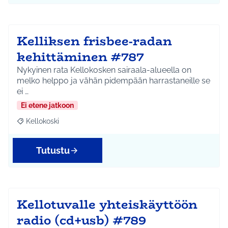
Kelliksen frisbee-radan
kehittäminen #787
Nykyinen rata Kellokosken sairaala-alueella on
melko helppo ja vähän pidempään harrastaneille se
ei …
Ei etene jatkoon
Kellokoski
Rajaa tulokset aihepiirin mukaan: Kellokoski
Tutustu
Kellotuvalle yhteiskäyttöön
radio (cd+usb) #789