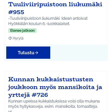
Tuuliviiripuistoon liukumäki
#955
-Tuuliviiripuistoon liukumäki. Idean antoivat
Hyökkälän koulun 6.-luokkalaiset.
Etenee jatkoon
Hyrylä
Rajaa tulokset aihepiirin mukaan: Hyrylä
Tutustu
Kunnan kukkaistustusten
joukkoon myös mansikoita ja
yrttejä #726
Kunnan upeissa kukkaistuksissa voisi olla mukana
myös hyltykasveja, esim. mansikoita, tomaatteja,
yr…