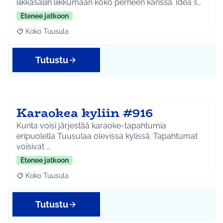
liikkasaliin liikkumaan koko perheen kanssa. Idea s…
Etenee jatkoon
Koko Tuusula
Rajaa tulokset aihepiirin mukaan: Koko Tuusula
Tutustu
Karaokea kyliin #916
Kunta voisi järjestää karaoke-tapahtumia
eripuolella Tuusulaa olevissa kylissä. Tapahtumat
voisivat …
Etenee jatkoon
Koko Tuusula
Rajaa tulokset aihepiirin mukaan: Koko Tuusula
Tutustu