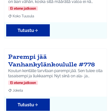
on liian vähän, koska sillä määrällä valoa ei nä…
Ei etene jatkoon
Koko Tuusula
Rajaa tulokset aihepiirin mukaan: Koko Tuusula
Tutustu
Parempi jää
Vanhankylänkoululle #778
Koulun kentälle tarvitaan parempi jää. Sen tulee olla
tasaisempi ja liukkaampi. Nyt siinä on ala- ja…
Ei etene jatkoon
Jokela
Rajaa tulokset aihepiirin mukaan: Jokela
Tutustu