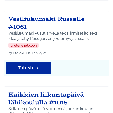
Vesiliukumäki Russalle
#1061
Vesiliukumäki Rusutjärvellä tekisi ihmiset iloiseksi.
Idea jätetty Rusutjärven joulumyyjäisissä 2…
Ei etene jatkoon
Etelä-Tuusulan kylät
Rajaa tulokset aihepiirin mukaan: Etelä-Tuusulan kylät
Tutustu
Kaikkien liikuntapäivä
lähikoululla #1015
Sellainen päivä, että voi mennä jonkun koulun