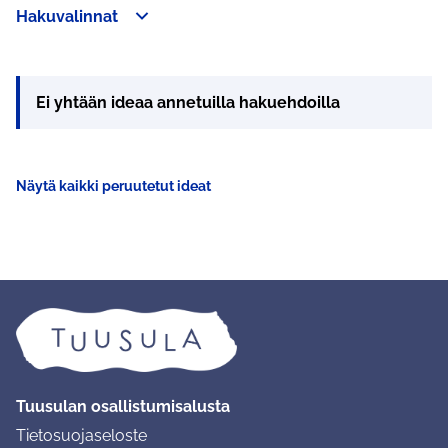
Hakuvalinnat
Ohita kartta
Leaflet
|
©
HERE maps
Seuraavassa elementissä on kartta, joka esittää tämän sivun 
107
+
−
Ei yhtään ideaa annetuilla hakuehdoilla
Näytä kaikki peruutetut ideat
Tuusulan osallistumisalusta
Tietosuojaseloste