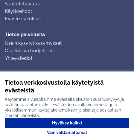
Saavutettavuus
Käyttöehdot
Evästeasetukset
Tietoa palvelusta
Usein kysytyt kysymykset
Osallistuva budjetointi
Yhteystiedot
Ohjeet
Tietoa verkkosivustolla käytetyistä
Ohjeet kirjautumiseen
evästeistä
Ohjeet kommentin jättämiseen
Käytämme sivustollamme evästeitä sivuston suorituskyvyn ja
sisällön parantamiseksi. Evästeiden avulla voimme tarjota
yksilöllisemmän käyttäjäkokemuksen ja sisältöjä sosiaalisen
median kanavista.
Hyväksy kaikki
Tuusulan osallistumisalusta X-palvelussa
Tuusula
Vain välttämättömät