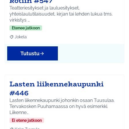
kotiin #547
Teatteriesitykset ja lauluesitykset,
yhteislaulutilaisuudet, kirjan tai lehden lukua tms.
virkistys …
Etenee jatkoon
Jokela
Rajaa tulokset aihepiirin mukaan: Jokela
Tutustu
Lasten liikennekaupunki
#446
Lasten liikennekaupunki johonkin osaan Tuusulaa.
Tervakosken Puuhamaassa on hyvä esimerkki.
Liikenne…
Ei etene jatkoon