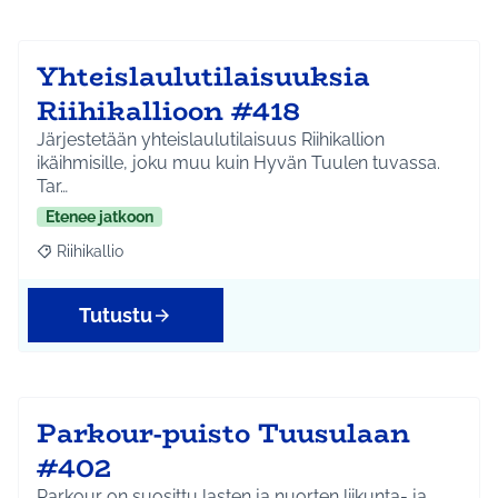
Yhteislaulutilaisuuksia
Riihikallioon #418
Järjestetään yhteislaulutilaisuus Riihikallion
ikäihmisille, joku muu kuin Hyvän Tuulen tuvassa.
Tar…
Etenee jatkoon
Riihikallio
Rajaa tulokset aihepiirin mukaan: Riihikallio
Tutustu
Parkour-puisto Tuusulaan
#402
Parkour on suosittu lasten ja nuorten liikunta- ja