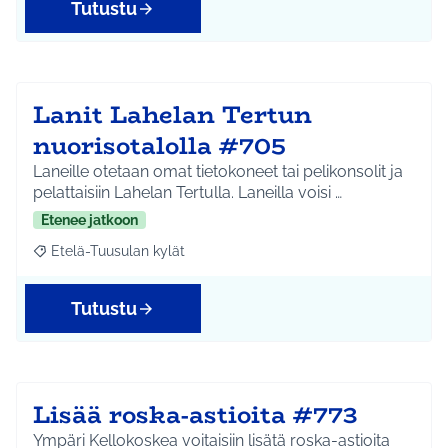
Tutustu
Lanit Lahelan Tertun
nuorisotalolla #705
Laneille otetaan omat tietokoneet tai pelikonsolit ja
pelattaisiin Lahelan Tertulla. Laneilla voisi …
Etenee jatkoon
Etelä-Tuusulan kylät
Rajaa tulokset aihepiirin mukaan: Etelä-Tuusulan kylät
Tutustu
Lisää roska-astioita #773
Ympäri Kellokoskea voitaisiin lisätä roska-astioita