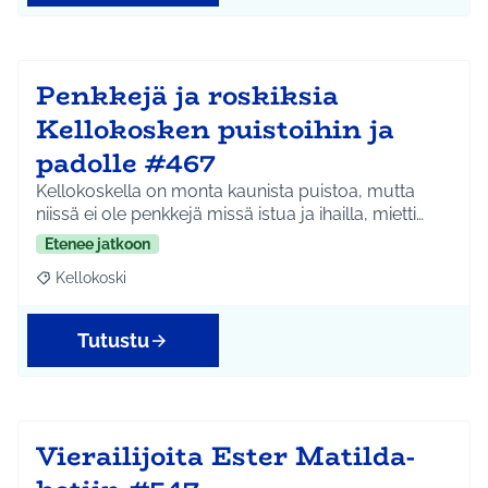
Penkkejä ja roskiksia
Kellokosken puistoihin ja
padolle #467
Kellokoskella on monta kaunista puistoa, mutta
niissä ei ole penkkejä missä istua ja ihailla, mietti…
Etenee jatkoon
Kellokoski
Rajaa tulokset aihepiirin mukaan: Kellokoski
Tutustu
Vierailijoita Ester Matilda-