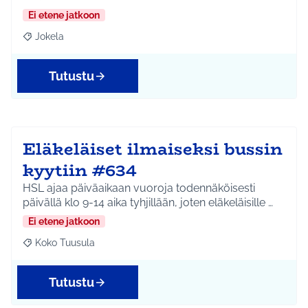
Ei etene jatkoon
Jokela
Rajaa tulokset aihepiirin mukaan: Jokela
Tutustu
Eläkeläiset ilmaiseksi bussin
kyytiin #634
HSL ajaa päiväaikaan vuoroja todennäköisesti
päivällä klo 9-14 aika tyhjillään, joten eläkeläisille …
Ei etene jatkoon
Koko Tuusula
Rajaa tulokset aihepiirin mukaan: Koko Tuusula
Tutustu