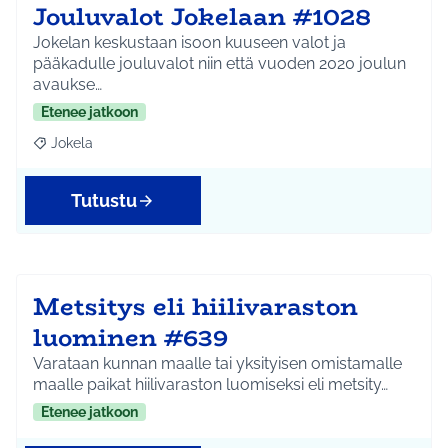
Jouluvalot Jokelaan #1028
Jokelan keskustaan isoon kuuseen valot ja
pääkadulle jouluvalot niin että vuoden 2020 joulun
avaukse…
Etenee jatkoon
Jokela
Rajaa tulokset aihepiirin mukaan: Jokela
Tutustu
Metsitys eli hiilivaraston
luominen #639
Varataan kunnan maalle tai yksityisen omistamalle
maalle paikat hiilivaraston luomiseksi eli metsity…
Etenee jatkoon