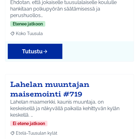
Ehdotan, että jokaiselle tuusulalaiselle koululle
hankitaan polkupyörän säätämisessä ja
perushuollos…
Etenee jatkoon
Koko Tuusula
Rajaa tulokset aihepiirin mukaan: Koko Tuusula
Tutustu
Lahelan muuntajan
maisemointi #719
Lahelan maamerkki, kaunis muuntaja, on
keskeisellä ja näkyvällä paikalla kehittyvän kylän
keskellä. …
Ei etene jatkoon
Etelä-Tuusulan kylät
Rajaa tulokset aihepiirin mukaan: Etelä-Tuusulan kylät