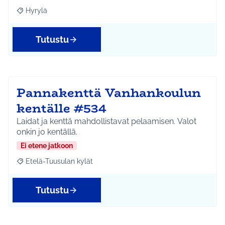
Hyrylä
Rajaa tulokset aihepiirin mukaan: Hyrylä
Tutustu
Pannakenttä Vanhankoulun
kentälle #534
Laidat ja kenttä mahdollistavat pelaamisen. Valot
onkin jo kentällä.
Ei etene jatkoon
Etelä-Tuusulan kylät
Rajaa tulokset aihepiirin mukaan: Etelä-Tuusulan kylät
Tutustu