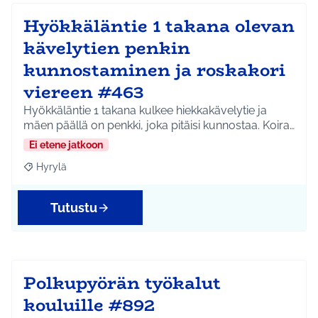
Hyökkäläntie 1 takana olevan
kävelytien penkin
kunnostaminen ja roskakori
viereen #463
Hyökkäläntie 1 takana kulkee hiekkakävelytie ja
mäen päällä on penkki, joka pitäisi kunnostaa. Koira…
Ei etene jatkoon
Hyrylä
Rajaa tulokset aihepiirin mukaan: Hyrylä
Tutustu
Polkupyörän työkalut
kouluille #892