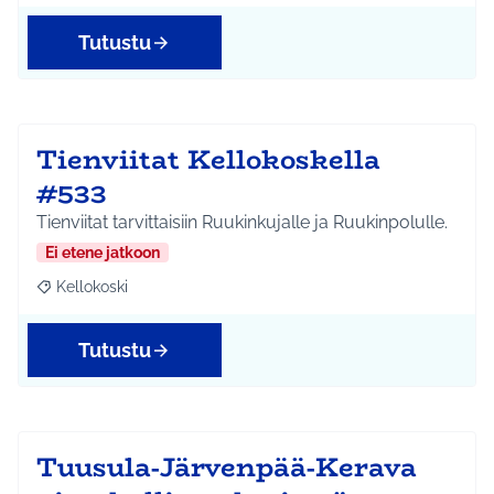
Tutustu
Tienviitat Kellokoskella
#533
Tienviitat tarvittaisiin Ruukinkujalle ja Ruukinpolulle.
Ei etene jatkoon
Kellokoski
Rajaa tulokset aihepiirin mukaan: Kellokoski
Tutustu
Tuusula-Järvenpää-Kerava