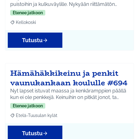
puistoihin ja kulkuväylille. Nykyään riittämätön…
Etenee jatkoon
Kellokoski
Rajaa tulokset aihepiirin mukaan: Kellokoski
Tutustu
Hämähäkkikeinu ja penkit
vaunukankaan koululle #694
Nyt lapset istuvat maassa ja kenkäramppien päällä
kun ei ole penkkejä. Keinuihin on pitkät jonot, ta…
Etenee jatkoon
Etelä-Tuusulan kylät
Rajaa tulokset aihepiirin mukaan: Etelä-Tuusulan kylät
Tutustu