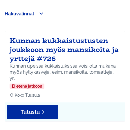
Hakuvalinnat
Ohita kartta
Leaflet
|
©
HERE maps
Seuraavassa elementissä on kartta, joka esittää tämän sivun 
107
+
−
Kunnan kukkaistustusten
joukkoon myös mansikoita ja
yrttejä #726
Kunnan upeissa kukkaistuksissa voisi olla mukana
myös hyltykasveja, esim. mansikoita, tomaatteja,
yr…
Ei etene jatkoon
Koko Tuusula
Rajaa tulokset aihepiirin mukaan: Koko Tuusula
Tutustu