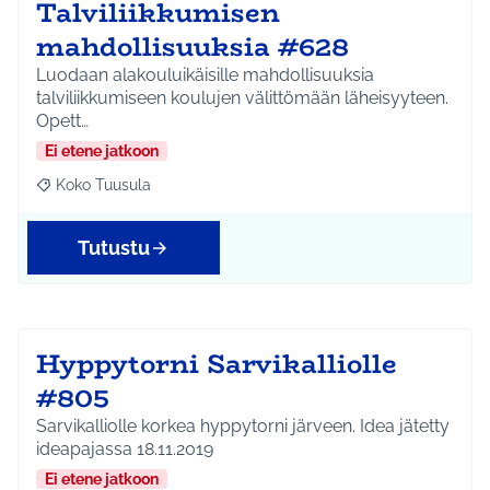
Talviliikkumisen
mahdollisuuksia #628
Luodaan alakouluikäisille mahdollisuuksia
talviliikkumiseen koulujen välittömään läheisyyteen.
Opett…
Ei etene jatkoon
Koko Tuusula
Rajaa tulokset aihepiirin mukaan: Koko Tuusula
Tutustu
Hyppytorni Sarvikalliolle
#805
Sarvikalliolle korkea hyppytorni järveen. Idea jätetty
ideapajassa 18.11.2019
Ei etene jatkoon