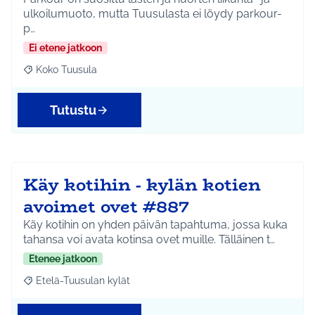
ulkoilumuoto, mutta Tuusulasta ei löydy parkour-
p…
Ei etene jatkoon
Koko Tuusula
Rajaa tulokset aihepiirin mukaan: Koko Tuusula
Tutustu
Käy kotihin - kylän kotien
avoimet ovet #887
Käy kotihin on yhden päivän tapahtuma, jossa kuka
tahansa voi avata kotinsa ovet muille. Tälläinen t…
Etenee jatkoon
Etelä-Tuusulan kylät
Rajaa tulokset aihepiirin mukaan: Etelä-Tuusulan kylät