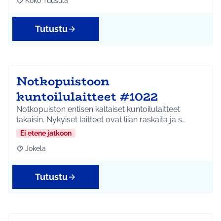
Koko Tuusula
Rajaa tulokset aihepiirin mukaan: Koko Tuusula
Tutustu
Notkopuistoon
kuntoilulaitteet #1022
Notkopuiston entisen kaltaiset kuntoilulaitteet
takaisin. Nykyiset laitteet ovat liian raskaita ja s…
Ei etene jatkoon
Jokela
Rajaa tulokset aihepiirin mukaan: Jokela
Tutustu