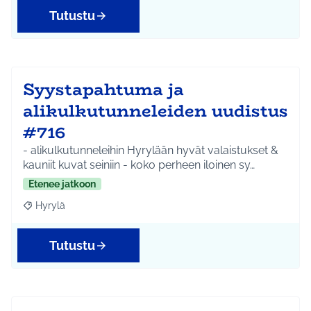
Tutustu
Syystapahtuma ja
alikulkutunneleiden uudistus
#716
- alikulkutunneleihin Hyrylään hyvät valaistukset &
kauniit kuvat seiniin - koko perheen iloinen sy…
Etenee jatkoon
Hyrylä
Rajaa tulokset aihepiirin mukaan: Hyrylä
Tutustu