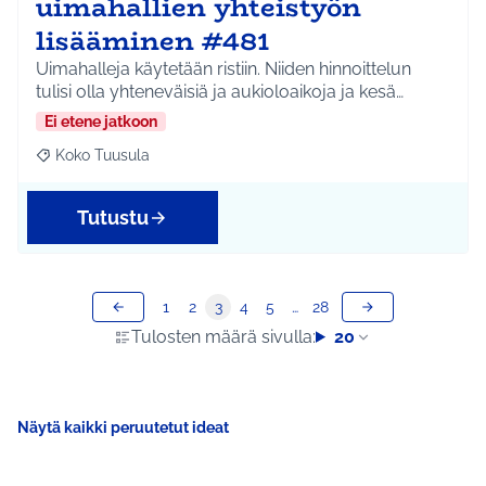
uimahallien yhteistyön
lisääminen #481
Uimahalleja käytetään ristiin. Niiden hinnoittelun
tulisi olla yhteneväisiä ja aukioloaikoja ja kesä…
Ei etene jatkoon
Koko Tuusula
Rajaa tulokset aihepiirin mukaan: Koko Tuusula
Tutustu
1
2
3
4
5
…
28
Tulosten määrä sivulla:
20
Näytä kaikki peruutetut ideat