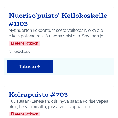
Nuoriso'puisto' Kellokoskelle
#1103
Nyt nuorten kokoontumisesta valitetaan, eikä ole
oikein paikkaa missä ulkona voisi olla. Sovitaan jo…
Ei etene jatkoon
Kellokoski
Rajaa tulokset aihepiirin mukaan: Kellokoski
Tutustu
Koirapuisto #703
Tuusulaan (Lahelaan) olisi hyvä saada koirille vapaa
alue, tietysti aidattu, jossa voisi vapaasti ko…
Ei etene jatkoon