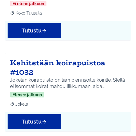
Ei etene jatkoon
Koko Tuusula
Rajaa tulokset aihepiirin mukaan: Koko Tuusula
Tutustu
Kehitetään koirapuistoa
#1032
Jokelan koirapuisto on liian pieni isoille koirille. SIellä
ei isommat koirat mahdu liikkumaan, aida…
Etenee jatkoon
Jokela
Rajaa tulokset aihepiirin mukaan: Jokela
Tutustu