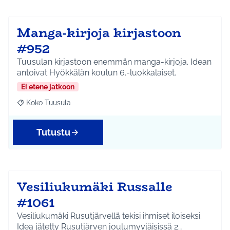
Manga-kirjoja kirjastoon
#952
Tuusulan kirjastoon enemmän manga-kirjoja. Idean
antoivat Hyökkälän koulun 6.-luokkalaiset.
Ei etene jatkoon
Koko Tuusula
Rajaa tulokset aihepiirin mukaan: Koko Tuusula
Tutustu
Vesiliukumäki Russalle
#1061
Vesiliukumäki Rusutjärvellä tekisi ihmiset iloiseksi.
Idea jätetty Rusutjärven joulumyyjäisissä 2…