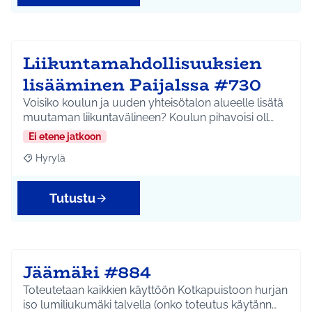
Liikuntamahdollisuuksien
lisääminen Paijalssa #730
Voisiko koulun ja uuden yhteisötalon alueelle lisätä
muutaman liikuntavälineen? Koulun pihavoisi oll…
Ei etene jatkoon
Hyrylä
Rajaa tulokset aihepiirin mukaan: Hyrylä
Tutustu
Jäämäki #884
Toteutetaan kaikkien käyttöön Kotkapuistoon hurjan
iso lumiliukumäki talvella (onko toteutus käytänn…