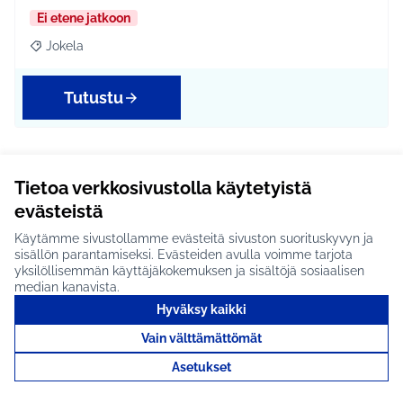
Ei etene jatkoon
Jokela
Rajaa tulokset aihepiirin mukaan: Jokela
Tutustu
Koirankakkaroskiksia #691
Tietoa verkkosivustolla käytetyistä
evästeistä
Lahelan Tertun kävelyhiekkatien alueella
(liikenneympyrältä liikenneympyrälle) ei ole yhtään
Käytämme sivustollamme evästeitä sivuston suorituskyvyn ja
koirank…
sisällön parantamiseksi. Evästeiden avulla voimme tarjota
yksilöllisemmän käyttäjäkokemuksen ja sisältöjä sosiaalisen
Ei etene jatkoon
median kanavista.
Etelä-Tuusulan kylät
Hyväksy kaikki
Rajaa tulokset aihepiirin mukaan: Etelä-Tuusulan kylät
Vain välttämättömät
Tutustu
Asetukset