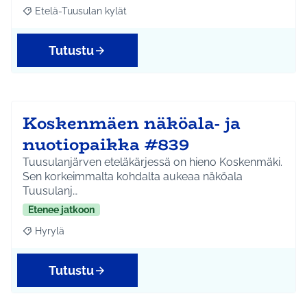
Etelä-Tuusulan kylät
Rajaa tulokset aihepiirin mukaan: Etelä-Tuusulan kylät
Tutustu
Koskenmäen näköala- ja
nuotiopaikka #839
Tuusulanjärven eteläkärjessä on hieno Koskenmäki.
Sen korkeimmalta kohdalta aukeaa näköala
Tuusulanj…
Etenee jatkoon
Hyrylä
Rajaa tulokset aihepiirin mukaan: Hyrylä
Tutustu