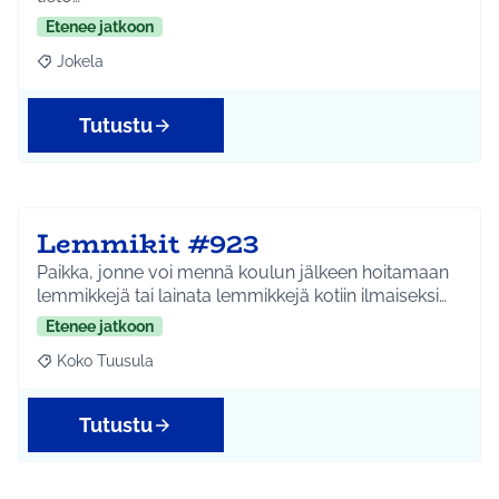
Etenee jatkoon
Jokela
Rajaa tulokset aihepiirin mukaan: Jokela
Tutustu
Lemmikit #923
Paikka, jonne voi mennä koulun jälkeen hoitamaan
lemmikkejä tai lainata lemmikkejä kotiin ilmaiseksi…
Etenee jatkoon
Koko Tuusula
Rajaa tulokset aihepiirin mukaan: Koko Tuusula
Tutustu