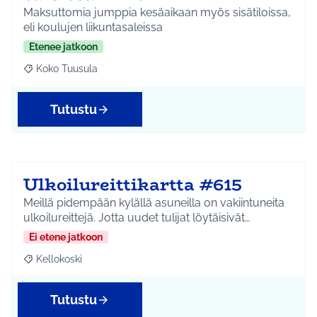
Maksuttomia jumppia kesäaikaan myös sisätiloissa,
eli koulujen liikuntasaleissa
Etenee jatkoon
Koko Tuusula
Rajaa tulokset aihepiirin mukaan: Koko Tuusula
Tutustu
Ulkoilureittikartta #615
Meillä pidempään kylällä asuneilla on vakiintuneita
ulkoilureittejä. Jotta uudet tulijat löytäisivät…
Ei etene jatkoon
Kellokoski
Rajaa tulokset aihepiirin mukaan: Kellokoski
Tutustu