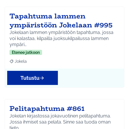
Tapahtuma lammen
ympäristöön Jokelaan #995
Jokelaan lammen ympäristöön tapahtuma, jossa
voi kalastaa, kilpailla juoksukilpailussa lammen
ympäri…
Etenee jatkoon
Jokela
Rajaa tulokset aihepiirin mukaan: Jokela
Tutustu
Pelitapahtuma #861
Jokelan kirjastossa jokavuotinen pelitapahtuma.
Jossa ihmiset saa pelata. Sinne saa tuoda oman
tieto…