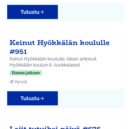
Tutustu
Keinut Hyökkälän koululle
#951
Keinut Hyökkälän koululle. Idean antoivat
Hyökkälän koulun 6.-luokkalaiset.
Etenee jatkoon
Hyrylä
Rajaa tulokset aihepiirin mukaan: Hyrylä
Tutustu
Lajit tutuiksi-päivä #676