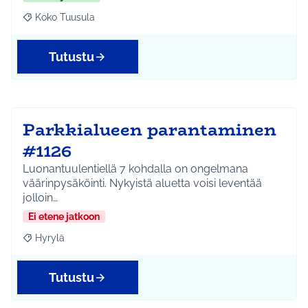
Koko Tuusula
Rajaa tulokset aihepiirin mukaan: Koko Tuusula
Tutustu
Parkkialueen parantaminen
#1126
Luonantuulentiellä 7 kohdalla on ongelmana
väärinpysäköinti. Nykyistä aluetta voisi leventää
jolloin…
Ei etene jatkoon
Hyrylä
Rajaa tulokset aihepiirin mukaan: Hyrylä
Tutustu