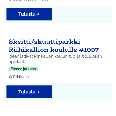
Rajaa tulokset aihepiirin mukaan: Etelä-Tuusulan kylät
Tutustu
Skeitti/skuuttiparkki
Riihikallion koululle #1097
Idean jättivät Riihikallion koulun 5. b. ja 5.c. luokan
oppilaat.
Etenee jatkoon
Riihikallio
Rajaa tulokset aihepiirin mukaan: Riihikallio
Tutustu