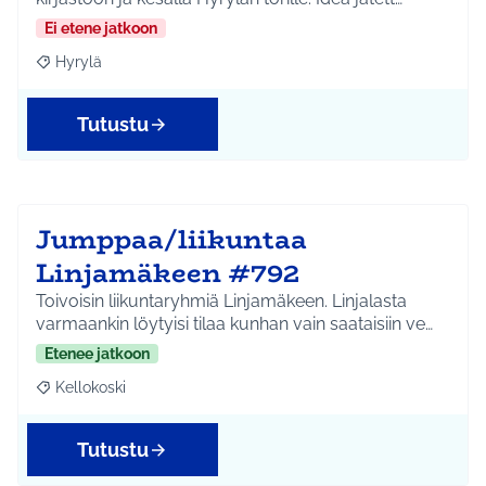
Ei etene jatkoon
Hyrylä
Rajaa tulokset aihepiirin mukaan: Hyrylä
Tutustu
Jumppaa/liikuntaa
Linjamäkeen #792
Toivoisin liikuntaryhmiä Linjamäkeen. Linjalasta
varmaankin löytyisi tilaa kunhan vain saataisiin ve…
Etenee jatkoon
Kellokoski
Rajaa tulokset aihepiirin mukaan: Kellokoski
Tutustu