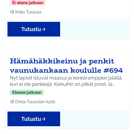
Ei etene jatkoon
Koko Tuusula
Rajaa tulokset aihepiirin mukaan: Koko Tuusula
Tutustu
Hämähäkkikeinu ja penkit
vaunukankaan koululle #694
Nyt lapset istuvat maassa ja kenkäramppien päällä
kun ei ole penkkejä. Keinuihin on pitkät jonot, ta…
Etenee jatkoon
Etelä-Tuusulan kylät
Rajaa tulokset aihepiirin mukaan: Etelä-Tuusulan kylät
Tutustu