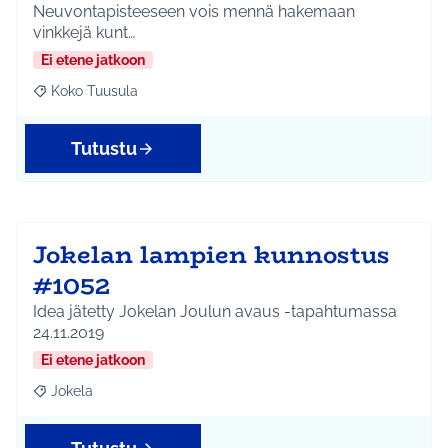
Neuvontapisteeseen vois mennä hakemaan
vinkkejä kunt…
Ei etene jatkoon
Koko Tuusula
Rajaa tulokset aihepiirin mukaan: Koko Tuusula
Tutustu
Jokelan lampien kunnostus
#1052
Idea jätetty Jokelan Joulun avaus -tapahtumassa
24.11.2019
Ei etene jatkoon
Jokela
Rajaa tulokset aihepiirin mukaan: Jokela