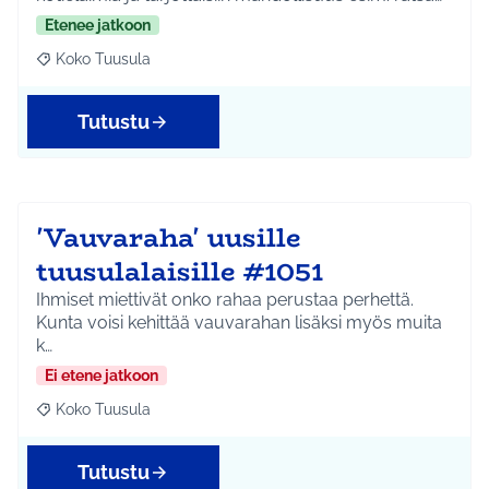
Etenee jatkoon
Koko Tuusula
Rajaa tulokset aihepiirin mukaan: Koko Tuusula
Tutustu
'Vauvaraha' uusille
tuusulalaisille #1051
Ihmiset miettivät onko rahaa perustaa perhettä.
Kunta voisi kehittää vauvarahan lisäksi myös muita
k…
Ei etene jatkoon
Koko Tuusula
Rajaa tulokset aihepiirin mukaan: Koko Tuusula
Tutustu