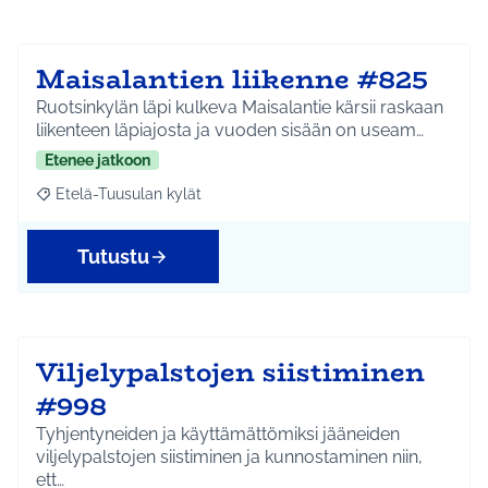
Maisalantien liikenne #825
Ruotsinkylän läpi kulkeva Maisalantie kärsii raskaan
liikenteen läpiajosta ja vuoden sisään on useam…
Etenee jatkoon
Etelä-Tuusulan kylät
Rajaa tulokset aihepiirin mukaan: Etelä-Tuusulan kylät
Tutustu
Viljelypalstojen siistiminen
#998
Tyhjentyneiden ja käyttämättömiksi jääneiden
viljelypalstojen siistiminen ja kunnostaminen niin,
ett…