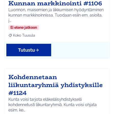
Kunnan markkinointi #1106
Luonnon, maisemien ja liikkumisen hyödyntäminen
kunnan markkinoinnissa. Tuodaan esiin em. asioita,
j…
Ei etene jatkoon
Koko Tuusula
Rajaa tulokset aihepiirin mukaan: Koko Tuusula
Tutustu
Kohdennetaan
liikuntaryhmiä yhdistyksille
#1124
Kunta voisi tarjota eläkeläisyhdistykselli
kohdennetusti liikuntaryhmiä. Kunta voisi ohjata
esim. ke…