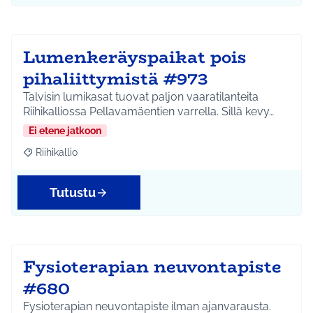
Lumenkeräyspaikat pois
pihaliittymistä #973
Talvisin lumikasat tuovat paljon vaaratilanteita
Riihikalliossa Pellavamäentien varrella. Sillä kevy…
Ei etene jatkoon
Riihikallio
Rajaa tulokset aihepiirin mukaan: Riihikallio
Tutustu
Fysioterapian neuvontapiste
#680
Fysioterapian neuvontapiste ilman ajanvarausta.