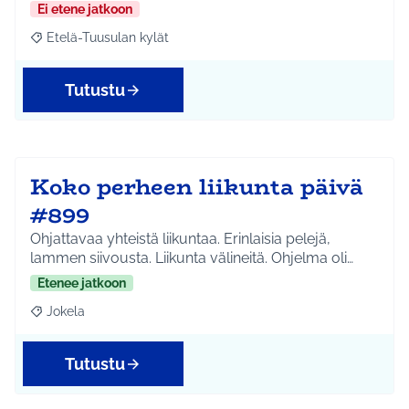
Ei etene jatkoon
Etelä-Tuusulan kylät
Rajaa tulokset aihepiirin mukaan: Etelä-Tuusulan kylät
Tutustu
Koko perheen liikunta päivä
#899
Ohjattavaa yhteistä liikuntaa. Erinlaisia pelejä,
lammen siivousta. Liikunta välineitä. Ohjelma oli…
Etenee jatkoon
Jokela
Rajaa tulokset aihepiirin mukaan: Jokela
Tutustu