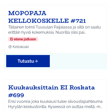
MOPOPAJA
KELLOKOSKELLE #721
Tällainen toimii Tuusulan Paijalassa ja siitä on saatu
erittäin hyviä kokemuksia. Nuorilla olisi pai…
Ei etene jatkoon
Kellokoski
Rajaa tulokset aihepiirin mukaan: Kellokoski
Tutustu
Kuukauksittain EI Roskata
#699
Ensi vuonna joka kuukausi tulee siivoustapahteuma
Hyrylän keskustorilla. Kyseessä on auttaa meitä, m…