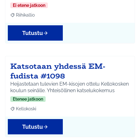
Ei etene jatkoon
Riihikallio
Rajaa tulokset aihepiirin mukaan: Riihikallio
Tutustu
Katsotaan yhdessä EM-
fudista #1098
Heijastetaan tulevien EM-kisojen ottelu Kellokosken
koulun seinälle. Yhteisöllinen katselukokemus
Etenee jatkoon
Kellokoski
Rajaa tulokset aihepiirin mukaan: Kellokoski
Tutustu