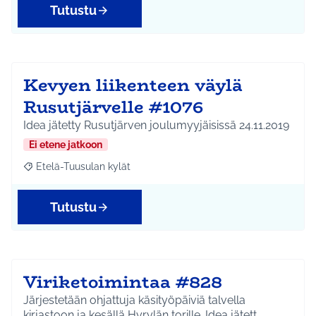
Tutustu
Kevyen liikenteen väylä
Rusutjärvelle #1076
Idea jätetty Rusutjärven joulumyyjäisissä 24.11.2019
Ei etene jatkoon
Etelä-Tuusulan kylät
Rajaa tulokset aihepiirin mukaan: Etelä-Tuusulan kylät
Tutustu
Viriketoimintaa #828
Järjestetään ohjattuja käsityöpäiviä talvella
kirjastoon ja kesällä Hyrylän torille. Idea jätett…