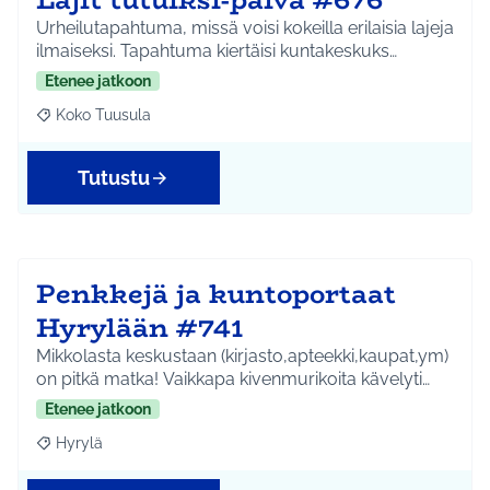
Urheilutapahtuma, missä voisi kokeilla erilaisia lajeja
ilmaiseksi. Tapahtuma kiertäisi kuntakeskuks…
Etenee jatkoon
Koko Tuusula
Rajaa tulokset aihepiirin mukaan: Koko Tuusula
Tutustu
Penkkejä ja kuntoportaat
Hyrylään #741
Mikkolasta keskustaan (kirjasto,apteekki,kaupat,ym)
on pitkä matka! Vaikkapa kivenmurikoita kävelyti…
Etenee jatkoon
Hyrylä
Rajaa tulokset aihepiirin mukaan: Hyrylä