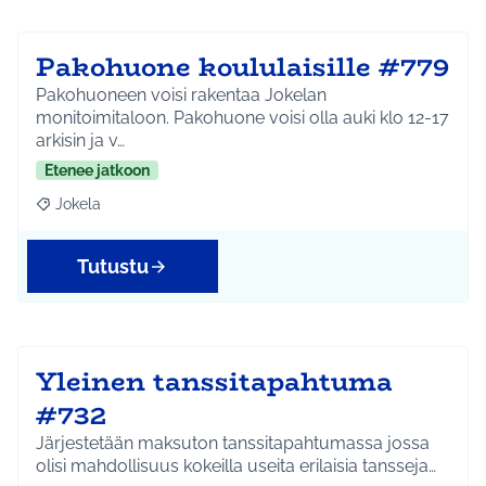
Pakohuone koululaisille #779
Pakohuoneen voisi rakentaa Jokelan
monitoimitaloon. Pakohuone voisi olla auki klo 12-17
arkisin ja v…
Etenee jatkoon
Jokela
Rajaa tulokset aihepiirin mukaan: Jokela
Tutustu
Yleinen tanssitapahtuma
#732
Järjestetään maksuton tanssitapahtumassa jossa
olisi mahdollisuus kokeilla useita erilaisia tansseja…