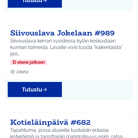
Tutustu
Siivouslava Jokelaan #989
Siivouslava kerran vuodessa kylän keskustaan
kunnan toimesta. Lavalle voisi tuoda "kaikenlaista"
poi…
Ei etene jatkoon
Jokela
Rajaa tulokset aihepiirin mukaan: Jokela
Tutustu
Kotieläinpäivä #682
Tapahtuma, jossa alueelle tuotaisiin erilaisia
kotieläimiä ja tarjottaisiin mahdollisuus esim. ratsa…