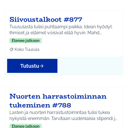
Siivoustalkoot #877
Tuusulasta tulisi puhtaampi paikka. Idean hyödyt:
Ihmiset ja eläimet voisivat elää hyvin. Mahd…
Etenee jatkoon
Koko Tuusula
Rajaa tulokset aihepiirin mukaan: Koko Tuusula
Tutustu
Nuorten harrastoiminnan
tukeminen #788
Lasten ja nuorten harrastustoimintaa tulisi tukea
nykyistä enemmän. Tarvitaan uudenlaisia stipendi j…
Etenee jatkoon