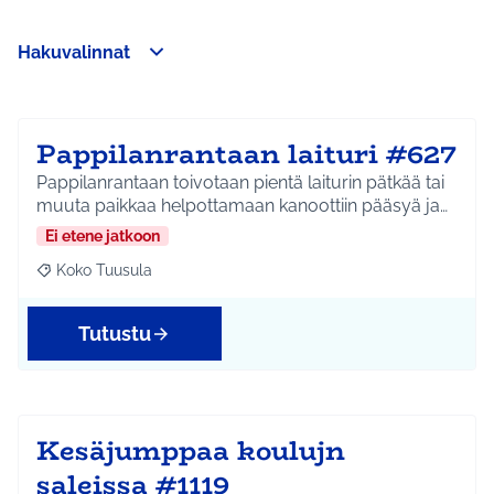
Hakuvalinnat
Ohita kartta
Leaflet
|
©
HERE maps
Seuraavassa elementissä on kartta, joka esittää tämän sivun 
107
+
−
Pappilanrantaan laituri #627
Pappilanrantaan toivotaan pientä laiturin pätkää tai
muuta paikkaa helpottamaan kanoottiin pääsyä ja…
Ei etene jatkoon
Koko Tuusula
Rajaa tulokset aihepiirin mukaan: Koko Tuusula
Tutustu
Kesäjumppaa koulujn
saleissa #1119