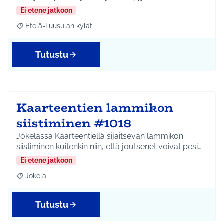
Ei etene jatkoon
Etelä-Tuusulan kylät
Rajaa tulokset aihepiirin mukaan: Etelä-Tuusulan kylät
Tutustu
Kaarteentien lammikon
siistiminen #1018
Jokelassa Kaarteentiellä sijaitsevan lammikon
siistiminen kuitenkin niin, että joutsenet voivat pesi…
Ei etene jatkoon
Jokela
Rajaa tulokset aihepiirin mukaan: Jokela
Tutustu