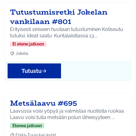
Tutustumisretki Jokelan
vankilaan #801
Erityisesti siniseen huvilaan tutustuminen Kotiseutu
tutuksi. Ideat saatu: Kuntalaisillassa 13.…
Ei etene jatkoon
Jokela
Rajaa tulokset aihepiirin mukaan: Jokela
Tutustu
Metsälaavu #695
Laavussa voisi yöpyä ja valmistaa nuotiolla ruokaa.
Laavu voisi tulla metsään polun läheisyyteen. …
Etenee jatkoon
Etelä-Tuusulan kylät