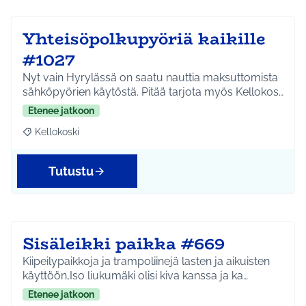
Yhteisöpolkupyöriä kaikille
#1027
Nyt vain Hyrylässä on saatu nauttia maksuttomista
sähköpyörien käytöstä. Pitää tarjota myös Kellokos…
Etenee jatkoon
Kellokoski
Rajaa tulokset aihepiirin mukaan: Kellokoski
Tutustu
Sisäleikki paikka #669
Kiipeilypaikkoja ja trampoliinejä lasten ja aikuisten
käyttöön,Iso liukumäki olisi kiva kanssa ja ka…
Etenee jatkoon