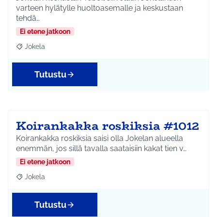
varteen hylätylle huoltoasemalle ja keskustaan
tehdä…
Ei etene jatkoon
Jokela
Rajaa tulokset aihepiirin mukaan: Jokela
Tutustu
Koirankakka roskiksia #1012
Koirankakka roskiksia saisi olla Jokelan alueella
enemmän, jos sillä tavalla saataisiin kakat tien v…
Ei etene jatkoon
Jokela
Rajaa tulokset aihepiirin mukaan: Jokela
Tutustu