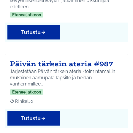
kevyenliikenteenväylän jatkaminen pikkuhiljaa
edelleen…
Etenee jatkoon
Tutustu
Päivän tärkein ateria #987
Järjestetään Päivän tärkein ateria -toimintamallin
mukainen aamupala lapsille ja heidän
vanhemmillee…
Etenee jatkoon
Riihikallio
Rajaa tulokset aihepiirin mukaan: Riihikallio
Tutustu