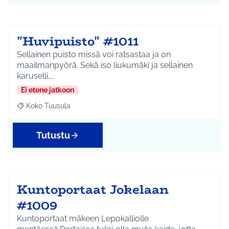
"Huvipuisto" #1011
Sellainen puisto missä voi ratsastaa ja on
maailmanpyörä. Sekä iso liukumäki ja sellainen
karuselli,…
Ei etene jatkoon
Koko Tuusula
Rajaa tulokset aihepiirin mukaan: Koko Tuusula
Tutustu
Kuntoportaat Jokelaan
#1009
Kuntoportaat mäkeen Lepokalliolle