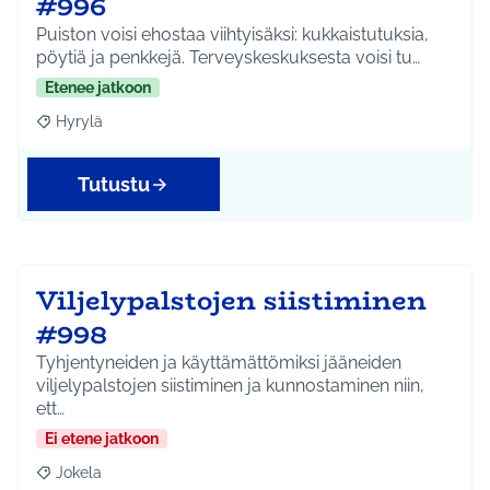
#996
Puiston voisi ehostaa viihtyisäksi: kukkaistutuksia,
pöytiä ja penkkejä. Terveyskeskuksesta voisi tu…
Etenee jatkoon
Hyrylä
Rajaa tulokset aihepiirin mukaan: Hyrylä
Tutustu
Viljelypalstojen siistiminen
#998
Tyhjentyneiden ja käyttämättömiksi jääneiden
viljelypalstojen siistiminen ja kunnostaminen niin,
ett…
Ei etene jatkoon
Jokela
Rajaa tulokset aihepiirin mukaan: Jokela