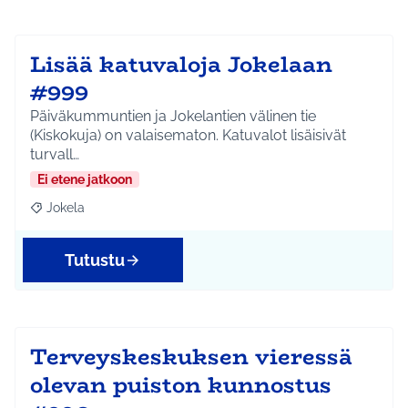
Lisää katuvaloja Jokelaan
#999
Päiväkummuntien ja Jokelantien välinen tie
(Kiskokuja) on valaisematon. Katuvalot lisäisivät
turvall…
Ei etene jatkoon
Jokela
Rajaa tulokset aihepiirin mukaan: Jokela
Tutustu
Terveyskeskuksen vieressä
olevan puiston kunnostus