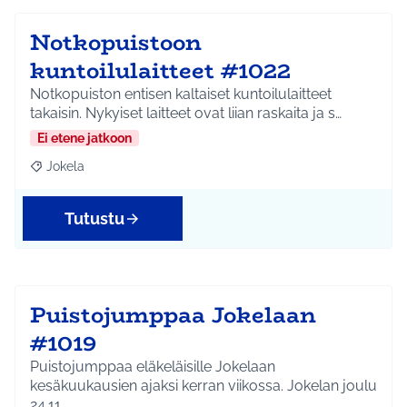
Notkopuistoon
kuntoilulaitteet #1022
Notkopuiston entisen kaltaiset kuntoilulaitteet
takaisin. Nykyiset laitteet ovat liian raskaita ja s…
Ei etene jatkoon
Jokela
Rajaa tulokset aihepiirin mukaan: Jokela
Tutustu
Puistojumppaa Jokelaan
#1019
Puistojumppaa eläkeläisille Jokelaan
kesäkuukausien ajaksi kerran viikossa. Jokelan joulu
24.11.