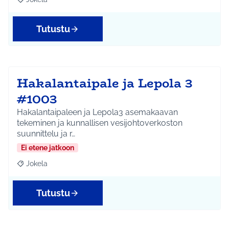
Rajaa tulokset aihepiirin mukaan: Jokela
Tutustu
Hakalantaipale ja Lepola 3
#1003
Hakalantaipaleen ja Lepola3 asemakaavan
tekeminen ja kunnallisen vesijohtoverkoston
suunnittelu ja r…
Ei etene jatkoon
Jokela
Rajaa tulokset aihepiirin mukaan: Jokela
Tutustu