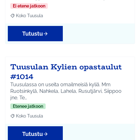
Ei etene jatkoon
Koko Tuusula
Rajaa tulokset aihepiirin mukaan: Koko Tuusula
Tutustu
Tuusulan Kylien opastaulut
#1014
Tuusulassa on useita omailmeisiä kyliä. Mm
Ruotsinkylä, Nahkela, Lahela, Rusutjärvi, Siippoo
jne. Te…
Etenee jatkoon
Koko Tuusula
Rajaa tulokset aihepiirin mukaan: Koko Tuusula
Tutustu