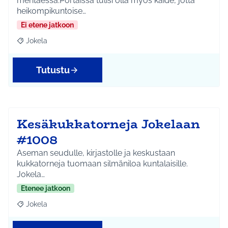
mentäessä.Portaissa tulisi olla myös kaide, jotta
heikompikuntoise…
Ei etene jatkoon
Jokela
Rajaa tulokset aihepiirin mukaan: Jokela
Tutustu
Kesäkukkatorneja Jokelaan
#1008
Aseman seudulle, kirjastolle ja keskustaan
kukkatorneja tuomaan silmäniloa kuntalaisille.
Jokela…
Etenee jatkoon
Jokela
Rajaa tulokset aihepiirin mukaan: Jokela