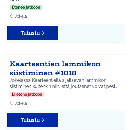
Etenee jatkoon
Jokela
Rajaa tulokset aihepiirin mukaan: Jokela
Tutustu
Kaarteentien lammikon
siistiminen #1018
Jokelassa Kaarteentiellä sijaitsevan lammikon
siistiminen kuitenkin niin, että joutsenet voivat pesi…
Ei etene jatkoon
Jokela
Rajaa tulokset aihepiirin mukaan: Jokela
Tutustu