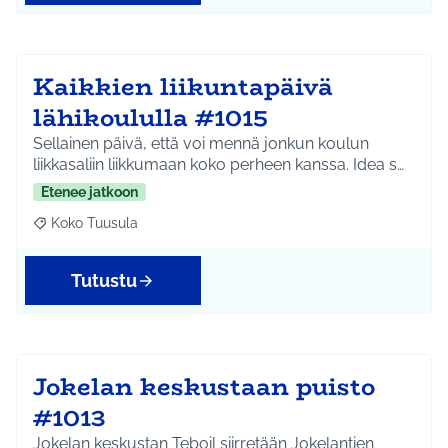
Kaikkien liikuntapäivä
lähikoululla #1015
Sellainen päivä, että voi mennä jonkun koulun
liikkasaliin liikkumaan koko perheen kanssa. Idea s…
Etenee jatkoon
Koko Tuusula
Rajaa tulokset aihepiirin mukaan: Koko Tuusula
Tutustu
Jokelan keskustaan puisto
#1013
Jokelan keskustan Teboil siirretään Jokelantien