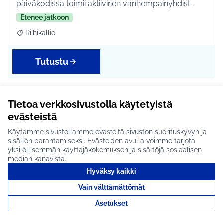
päiväkodissa toimii aktiivinen vanhempainyhdist…
Etenee jatkoon
Riihikallio
Rajaa tulokset aihepiirin mukaan: Riihikallio
Tutustu
Tietoa verkkosivustolla käytetyistä
Beachvolley Häklille #984
evästeistä
Ehdotan hankittavaksi Häklin uimarannalle
Käytämme sivustollamme evästeitä sivuston suorituskyvyn ja
beachvolleyta varten lentopalloverkon ja
sisällön parantamiseksi. Evästeiden avulla voimme tarjota
verkkotelineet. H…
yksilöllisemmän käyttäjäkokemuksen ja sisältöjä sosiaalisen
median kanavista.
Ei etene jatkoon
Hyväksy kaikki
Etelä-Tuusulan kylät
Rajaa tulokset aihepiirin mukaan: Etelä-Tuusulan kylät
Vain välttämättömät
Asetukset
Tutustu