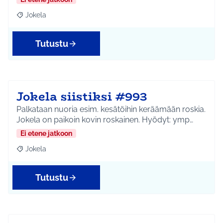
Jokela
Rajaa tulokset aihepiirin mukaan: Jokela
Tutustu
Jokela siistiksi #993
Palkataan nuoria esim. kesätöihin keräämään roskia.
Jokela on paikoin kovin roskainen. Hyödyt: ymp…
Ei etene jatkoon
Jokela
Rajaa tulokset aihepiirin mukaan: Jokela
Tutustu