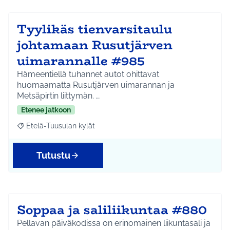
Tyylikäs tienvarsitaulu
johtamaan Rusutjärven
uimarannalle #985
Hämeentiellä tuhannet autot ohittavat
huomaamatta Rusutjärven uimarannan ja
Metsäpirtin liittymän. …
Etenee jatkoon
Etelä-Tuusulan kylät
Rajaa tulokset aihepiirin mukaan: Etelä-Tuusulan kylät
Tutustu
Soppaa ja saliliikuntaa #880
Pellavan päiväkodissa on erinomainen liikuntasali ja