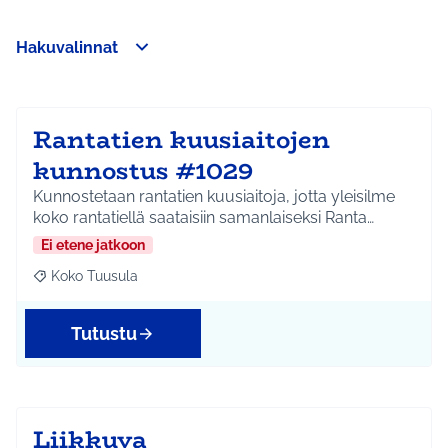
Hakuvalinnat
Ohita kartta
Leaflet
|
©
HERE maps
Seuraavassa elementissä on kartta, joka esittää tämän sivun 
107
+
−
Rantatien kuusiaitojen
kunnostus #1029
Kunnostetaan rantatien kuusiaitoja, jotta yleisilme
koko rantatiellä saataisiin samanlaiseksi Ranta…
Ei etene jatkoon
Koko Tuusula
Rajaa tulokset aihepiirin mukaan: Koko Tuusula
Tutustu
Liikkuva