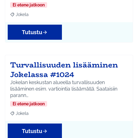
Ei etene jatkoon
Jokela
Rajaa tulokset aihepiirin mukaan: Jokela
Tutustu
Turvallisuuden lisääminen
Jokelassa #1024
Jokelan keskustan alueella turvallisuuden
lisääminen esim. vartiointia lisäämällä. Saataisiin
parann…
Ei etene jatkoon
Jokela
Rajaa tulokset aihepiirin mukaan: Jokela
Tutustu