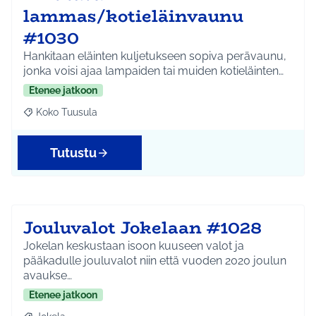
lammas/kotieläinvaunu
#1030
Hankitaan eläinten kuljetukseen sopiva perävaunu,
jonka voisi ajaa lampaiden tai muiden kotieläinten…
Etenee jatkoon
Koko Tuusula
Rajaa tulokset aihepiirin mukaan: Koko Tuusula
Tutustu
Jouluvalot Jokelaan #1028
Jokelan keskustaan isoon kuuseen valot ja
pääkadulle jouluvalot niin että vuoden 2020 joulun
avaukse…
Etenee jatkoon