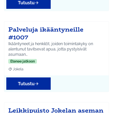
Tutustu
Palveluja ikääntyneille
#1007
Ikääntyneet ja henkilöt, joiden toimintakyky on
alentunut tavitsevat apua, jotta pystyisivät
asumaan…
Etenee jatkoon
Jokela
Rajaa tulokset aihepiirin mukaan: Jokela
Tutustu
Leikkipuisto Jokelan aseman