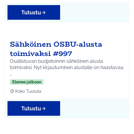
Tutustu
Sähköinen OSBU-alusta
toimivaksi #997
Osallistuvan budjetoinnin sähköinen alusta
toimivaksi. Nyt kirjautuminen alustalle on haastavaa.
…
Etenee jatkoon
Koko Tuusula
Rajaa tulokset aihepiirin mukaan: Koko Tuusula
Tutustu