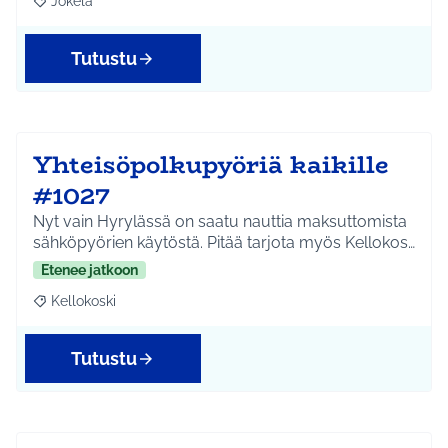
Jokela
Rajaa tulokset aihepiirin mukaan: Jokela
Tutustu
Yhteisöpolkupyöriä kaikille
#1027
Nyt vain Hyrylässä on saatu nauttia maksuttomista
sähköpyörien käytöstä. Pitää tarjota myös Kellokos…
Etenee jatkoon
Kellokoski
Rajaa tulokset aihepiirin mukaan: Kellokoski
Tutustu