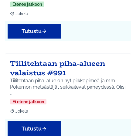
Etenee jatkoon
Jokela
Rajaa tulokset aihepiirin mukaan: Jokela
Tutustu
Tiilitehtaan piha-alueen
valaistus #991
Tiilitehtaan piha-alue on nyt pilkkopimeä ja mm.
Pokemon metsästäjät seikkailevat pimeydessä. Olisi
…
Ei etene jatkoon
Jokela
Rajaa tulokset aihepiirin mukaan: Jokela
Tutustu