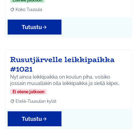
Etenee jatkoon
Koko Tuusula
Rajaa tulokset aihepiirin mukaan: Koko Tuusula
Tutustu
Rusutjärvelle leikkipaikka
#1021
Nyt ainoa leikkipaikka on koulun piha, voisiko
jossain muuallakin olla leikkipaikka ja siellä kiipei…
Ei etene jatkoon
Etelä-Tuusulan kylät
Rajaa tulokset aihepiirin mukaan: Etelä-Tuusulan kylät
Tutustu