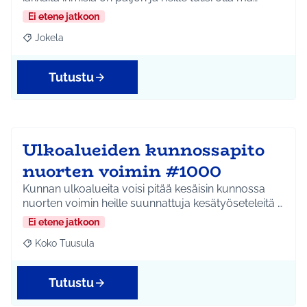
Ei etene jatkoon
Jokela
Rajaa tulokset aihepiirin mukaan: Jokela
Tutustu
Ulkoalueiden kunnossapito
nuorten voimin #1000
Kunnan ulkoalueita voisi pitää kesäisin kunnossa
nuorten voimin heille suunnattuja kesätyöseteleitä …
Ei etene jatkoon
Koko Tuusula
Rajaa tulokset aihepiirin mukaan: Koko Tuusula
Tutustu