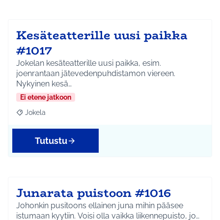
Kesäteatterille uusi paikka
#1017
Jokelan kesäteatterille uusi paikka, esim.
joenrantaan jätevedenpuhdistamon viereen.
Nykyinen kesä…
Ei etene jatkoon
Jokela
Rajaa tulokset aihepiirin mukaan: Jokela
Tutustu
Junarata puistoon #1016
Johonkin pusitoons ellainen juna mihin pääsee
istumaan kyytiin. Voisi olla vaikka liikennepuisto, jo…