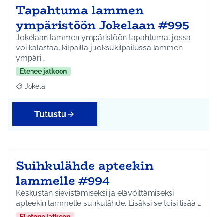
Tapahtuma lammen
ympäristöön Jokelaan #995
Jokelaan lammen ympäristöön tapahtuma, jossa
voi kalastaa, kilpailla juoksukilpailussa lammen
ympäri…
Etenee jatkoon
Jokela
Rajaa tulokset aihepiirin mukaan: Jokela
Tutustu
Suihkulähde apteekin
lammelle #994
Keskustan sievistämiseksi ja elävöittämiseksi
apteekin lammelle suhkulähde. Lisäksi se toisi lisää …
Ei etene jatkoon