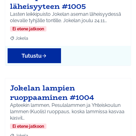
läheisyyteen #1005
Lasten leikkipuisto Jokelan aseman läheisyydessä
olevalle tyhjälle tontille. Jokelan joulu 24.11…
Ei etene jatkoon
Jokela
Rajaa tulokset aihepiirin mukaan: Jokela
Tutustu
Jokelan lampien
ruoppaaminen #1004
Apteekin lammen, Pesulalammen ja Yhteiskoulun
lammen (Kuolis) ruoppaus, koska lammissa kasvaa
kasvil…
Ei etene jatkoon
Jokela