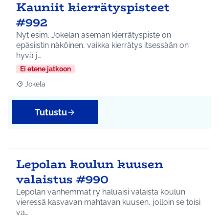
Kauniit kierrätyspisteet
#992
Nyt esim. Jokelan aseman kierrätyspiste on
epäsiistin näköinen, vaikka kierrätys itsessään on
hyvä j…
Ei etene jatkoon
Jokela
Rajaa tulokset aihepiirin mukaan: Jokela
Tutustu
Lepolan koulun kuusen
valaistus #990
Lepolan vanhemmat ry haluaisi valaista koulun
vieressä kasvavan mahtavan kuusen, jolloin se toisi
va…