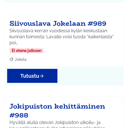
Siivouslava Jokelaan #989
Siivouslava kerran vuodessa kylän keskustaan
kunnan toimesta. Lavalle voisi tuoda "kaikenlaista"
poi…
Ei etene jatkoon
Jokela
Rajaa tulokset aihepiirin mukaan: Jokela
Tutustu
Jokipuiston kehittäminen
#988
Hyvällä alulla olevan Jokipuiston ulkoilu- ja