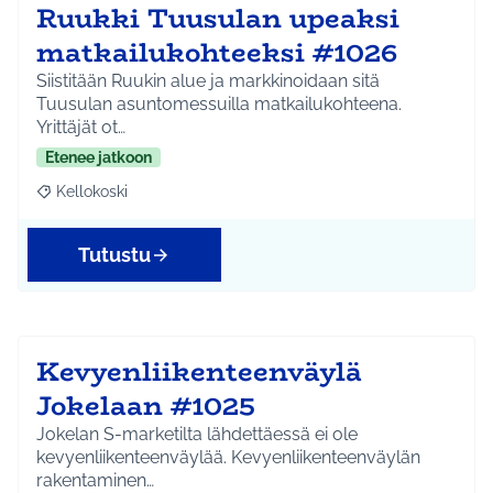
Ruukki Tuusulan upeaksi
matkailukohteeksi #1026
Siistitään Ruukin alue ja markkinoidaan sitä
Tuusulan asuntomessuilla matkailukohteena.
Yrittäjät ot…
Etenee jatkoon
Kellokoski
Rajaa tulokset aihepiirin mukaan: Kellokoski
Tutustu
Kevyenliikenteenväylä
Jokelaan #1025
Jokelan S-marketilta lähdettäessä ei ole
kevyenliikenteenväylää. Kevyenliikenteenväylän
rakentaminen…