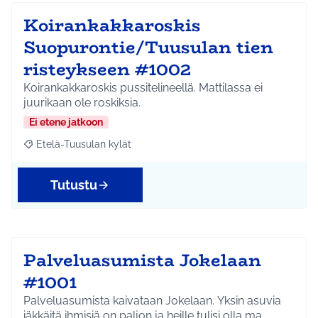
Koirankakkaroskis
Suopurontie/Tuusulan tien
risteykseen #1002
Koirankakkaroskis pussitelineellä. Mattilassa ei
juurikaan ole roskiksia.
Ei etene jatkoon
Etelä-Tuusulan kylät
Rajaa tulokset aihepiirin mukaan: Etelä-Tuusulan kylät
Tutustu
Palveluasumista Jokelaan
#1001
Palveluasumista kaivataan Jokelaan. Yksin asuvia
iäkkäitä ihmisiä on paljon ja heille tulisi olla ma…