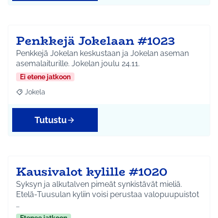
Penkkejä Jokelaan #1023
Penkkejä Jokelan keskustaan ja Jokelan aseman
asemalaiturille. Jokelan joulu 24.11.
Ei etene jatkoon
Jokela
Rajaa tulokset aihepiirin mukaan: Jokela
Tutustu
Kausivalot kylille #1020
Syksyn ja alkutalven pimeät synkistävät mieliä.
Etelä-Tuusulan kyliin voisi perustaa valopuupuistot
…