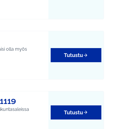
äisi olla myös
Tutustu
1119
ikuntasaleissa
Tutustu