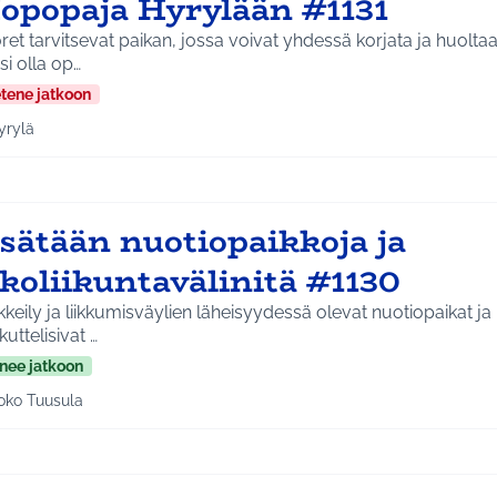
opopaja Hyrylään #1131
et tarvitsevat paikan, jossa voivat yhdessä korjata ja huolta
isi olla op…
etene jatkoon
yrylä
a tulokset aihepiirin mukaan: Hyrylä
isätään nuotiopaikkoja ja
koliikuntavälinitä #1130
keily ja liikkumisväylien läheisyydessä olevat nuotiopaikat ja
uttelisivat …
nee jatkoon
oko Tuusula
aa tulokset aihepiirin mukaan: Koko Tuusula