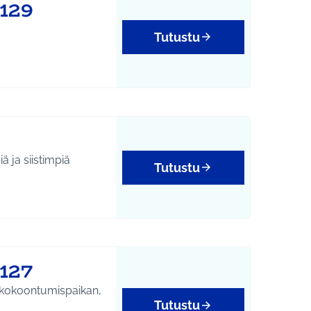
1129
Tutustu
ä ja siistimpiä
Tutustu
127
le kokoontumispaikan,
Tutustu