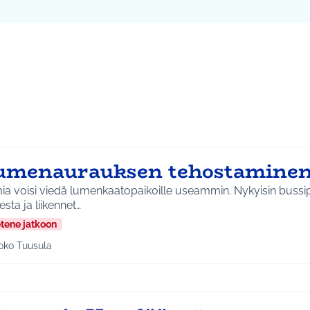
ta kartta
vassa elementissä on kartta, joka esittää tämän sivun tietueet 
107
umenaurauksen tehostaminen
a voisi viedä lumenkaatopaikoille useammin. Nykyisin bussip
sta ja liikennet…
etene jatkoon
oko Tuusula
aa tulokset aihepiirin mukaan: Koko Tuusula