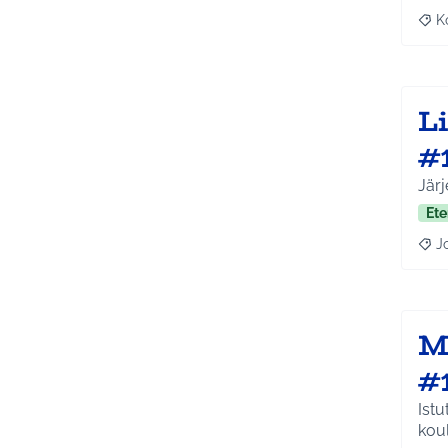
K
Raj
L
#
Jär
Ete
J
Raja
M
#
Ist
kou