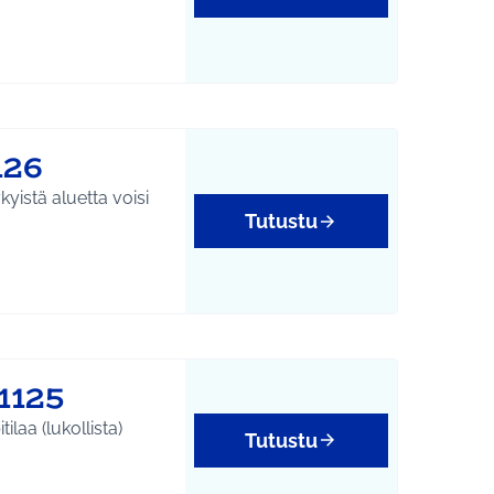
126
yistä aluetta voisi
Tutustu
1125
laa (lukollista)
Tutustu