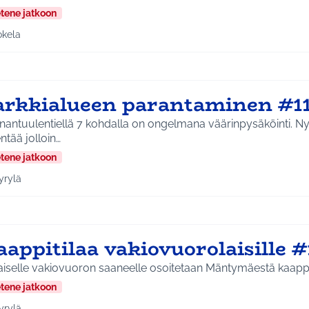
etene jatkoon
okela
a tulokset aihepiirin mukaan: Jokela
arkkialueen parantaminen #1
antuulentiellä 7 kohdalla on ongelmana väärinpysäköinti. Nyk
ntää jolloin…
etene jatkoon
yrylä
a tulokset aihepiirin mukaan: Hyrylä
appitilaa vakiovuorolaisille #
iselle vakiovuoron saaneelle osoitetaan Mäntymäestä kaappiti
etene jatkoon
yrylä