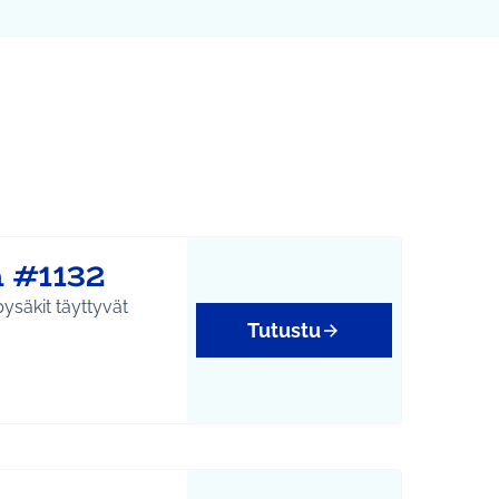
Leaflet
|
©
HERE maps
karttapisteinä. Elementtiä voi käyttää ruudunlukijalla, mutta 
 #1132
ysäkit täyttyvät
Tutustu