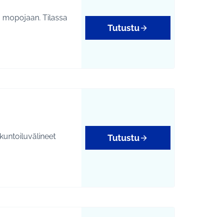
a mopojaan. Tilassa
Tutustu
 kuntoiluvälineet
Tutustu