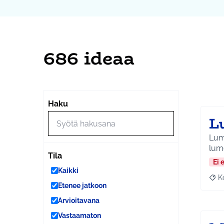
686 ideaa
Ohi
Seuraa
+
Haku
−
L
Lumi
lume
Tila
Ei 
Kaikki
K
Raj
Etenee jatkoon
Arvioitavana
Vastaamaton