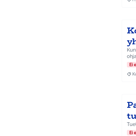
Raja
K
yh
Kunt
ohja
Ei 
K
Raj
P
t
Tuet
Ei 