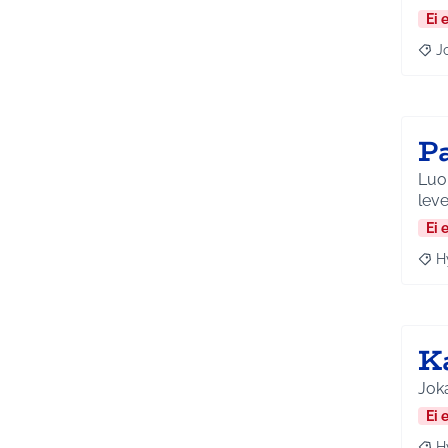
Ei 
J
Raja
P
Luon
leve
Ei 
H
Raja
Ka
Joka
Ei 
H