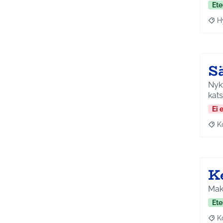
Ete
H
Raja
S
Nyky
kat
Ei 
K
Raj
K
Maks
Ete
K
Raj