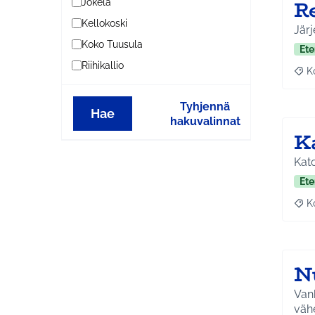
Re
Jokela
Kellokoski
Järj
Koko Tuusula
Ete
Riihikallio
K
Raj
Tyhjennä
Hae
hakuvalinnat
K
Kato
Ete
K
Raj
N
Vanh
vähe