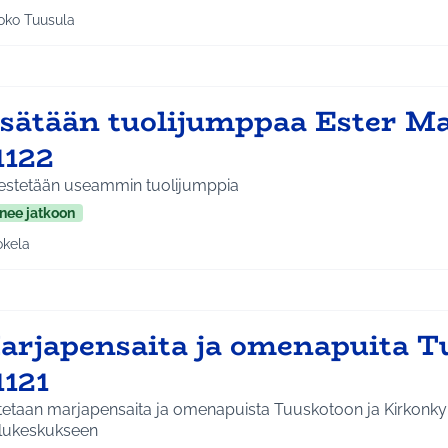
oko Tuusula
aa tulokset aihepiirin mukaan: Koko Tuusula
isätään tuolijumppaa Ester Ma
1122
jestetään useammin tuolijumppia
nee jatkoon
okela
a tulokset aihepiirin mukaan: Jokela
arjapensaita ja omenapuita T
1121
utetaan marjapensaita ja omenapuista Tuuskotoon ja Kirkonky
lukeskukseen