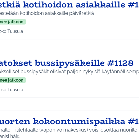
tkiä kotihoidon asiakkaille #
estetään kotihoidon asiakkaille päiväretkiä
nee jatkoon
oko Tuusula
aa tulokset aihepiirin mukaan: Koko Tuusula
atokset bussipysäkeille #1128
kselliset bussipysäkit olisivat paljon nykyisiä käytännöllisempi
nee jatkoon
oko Tuusula
aa tulokset aihepiirin mukaan: Koko Tuusula
uorten kokoontumispaikka #1
alle Tiilitehtaalle (vapon voimakeskus) voisi osoittaa nuoril
nisi häir…