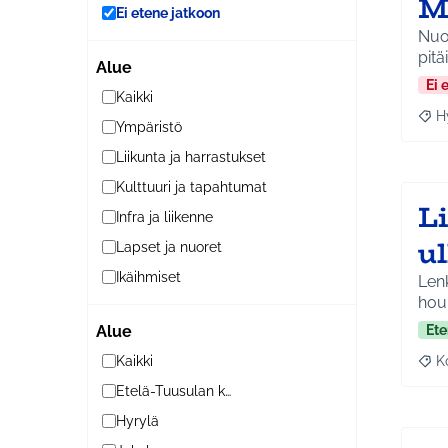
M
Ei etene jatkoon
Nuor
pitä
Alue
Ei 
Kaikki
H
Raja
Ympäristö
Liikunta ja harrastukset
Kulttuuri ja tapahtumat
L
Infra ja liikenne
ul
Lapset ja nuoret
Ikäihmiset
Lenk
houk
Ete
Alue
K
Kaikki
Raj
Etelä-Tuusulan kylät
Hyrylä