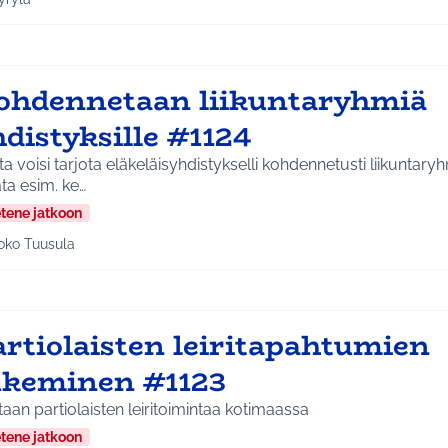
a tulokset aihepiirin mukaan: Hyrylä
ohdennetaan liikuntaryhmiä
distyksille #1124
a voisi tarjota eläkeläisyhdistykselli kohdennetusti liikuntaryh
ta esim. ke…
etene jatkoon
oko Tuusula
aa tulokset aihepiirin mukaan: Koko Tuusula
artiolaisten leiritapahtumien
ukeminen #1123
aan partiolaisten leiritoimintaa kotimaassa
etene jatkoon