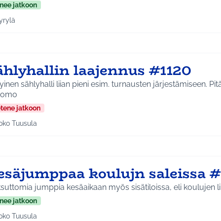
nee jatkoon
yrylä
a tulokset aihepiirin mukaan: Hyrylä
ählyhallin laajennus #1120
inen sählyhalli liian pieni esim. turnausten järjestämiseen. Pit
somo
etene jatkoon
oko Tuusula
aa tulokset aihepiirin mukaan: Koko Tuusula
esäjumppaa koulujn saleissa #
uttomia jumppia kesäaikaan myös sisätiloissa, eli koulujen li
nee jatkoon
oko Tuusula
aa tulokset aihepiirin mukaan: Koko Tuusula