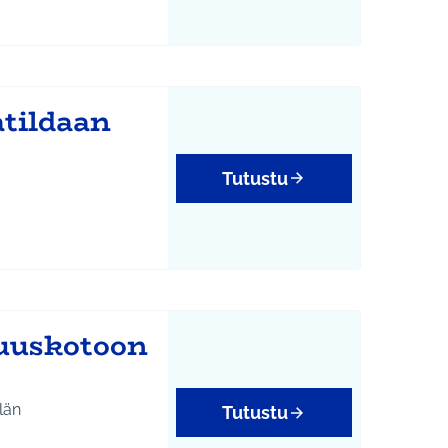
tildaan
Tutustu
uuskotoon
län
Tutustu