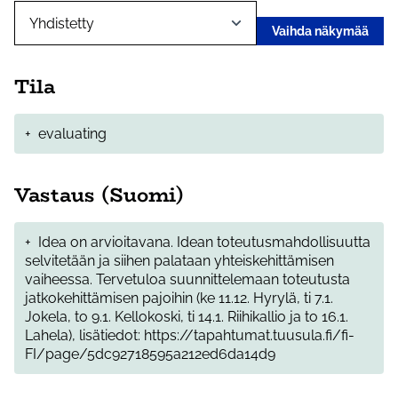
Vaihda näkymää
Tila
+
evaluating
Vastaus (Suomi)
+
Idea on arvioitavana. Idean toteutusmahdollisuutta
selvitetään ja siihen palataan yhteiskehittämisen
vaiheessa. Tervetuloa suunnittelemaan toteutusta
jatkokehittämisen pajoihin (ke 11.12. Hyrylä, ti 7.1.
Jokela, to 9.1. Kellokoski, ti 14.1. Riihikallio ja to 16.1.
Lahela), lisätiedot: https://tapahtumat.tuusula.fi/fi-
FI/page/5dc92718595a212ed6da14d9