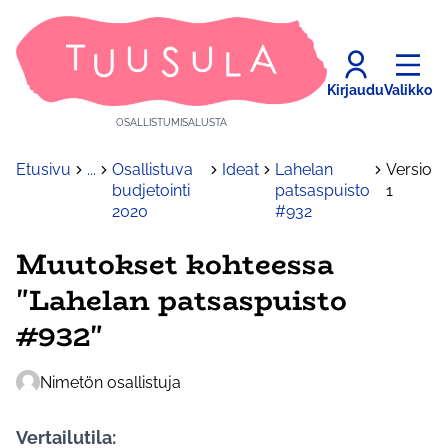
Kirjaudu
Valikko
OSALLISTUMISALUSTA
Etusivu
...
Osallistuva
Ideat
Lahelan
Versio
budjetointi
patsaspuisto
1
2020
#932
Muutokset kohteessa
"Lahelan patsaspuisto
#932"
Nimetön osallistuja
Vertailutila: