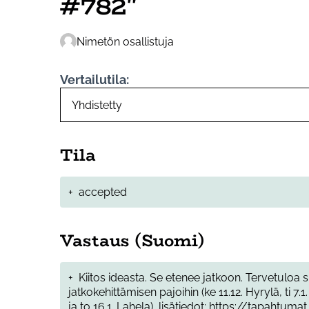
#782"
Nimetön osallistuja
Vertailutila:
Tila
+
accepted
Vastaus (Suomi)
+
Kiitos ideasta. Se etenee jatkoon. Tervetuloa
jatkokehittämisen pajoihin (ke 11.12. Hyrylä, ti 7.1. J
ja to 16.1. Lahela), lisätiedot: https://tapahtumat.