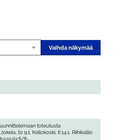
Vaihda näkymää
 suunnittelemaan toteutusta
okela, to 9.1. Kellokoski, ti 14.1. Riihikallio
tuusula.fi/fi-