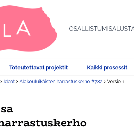
OSALLISTUMISALUST
Toteutettavat projektit
Kaikki prosessit
Ideat
Alakouluikäisten harrastuskerho #782
Versio 1
ssa
 harrastuskerho