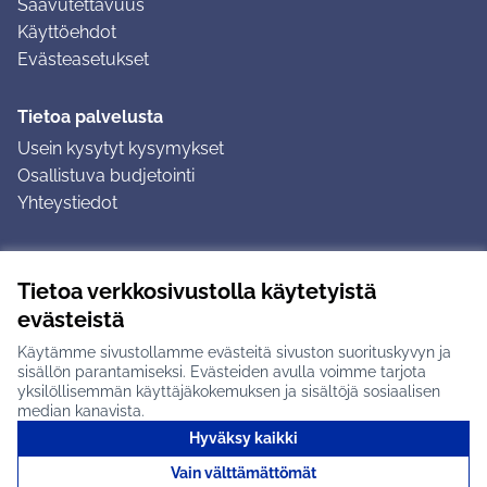
Saavutettavuus
Käyttöehdot
Evästeasetukset
Tietoa palvelusta
Usein kysytyt kysymykset
Osallistuva budjetointi
Yhteystiedot
Ohjeet
Tietoa verkkosivustolla käytetyistä
Ohjeet kirjautumiseen
evästeistä
Ohjeet kommentin jättämiseen
Käytämme sivustollamme evästeitä sivuston suorituskyvyn ja
sisällön parantamiseksi. Evästeiden avulla voimme tarjota
yksilöllisemmän käyttäjäkokemuksen ja sisältöjä sosiaalisen
median kanavista.
Hyväksy kaikki
Tuusulan osallistumisalusta X-palvelussa
Tuusula
Vain välttämättömät