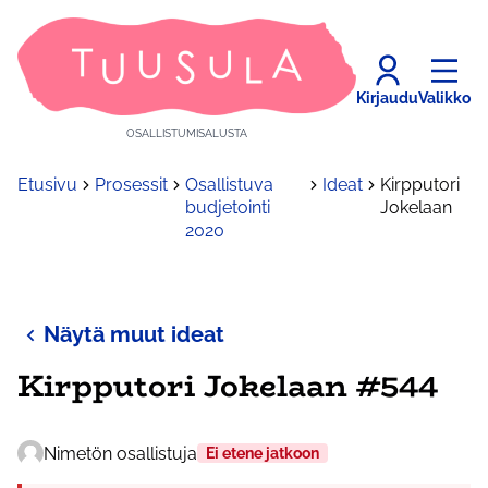
Kirjaudu
Valikko
OSALLISTUMISALUSTA
Etusivu
Prosessit
Osallistuva
Ideat
Kirpputori
budjetointi
Jokelaan
2020
Näytä muut ideat
Kirpputori Jokelaan #544
Nimetön osallistuja
Ei etene jatkoon