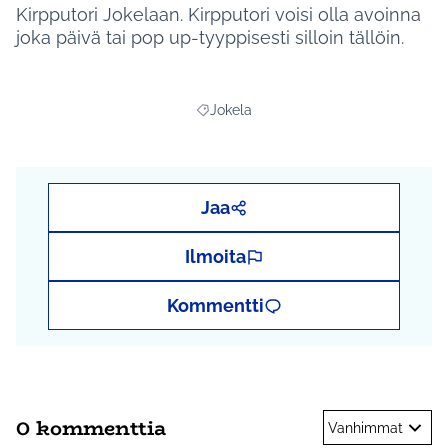
Kirpputori Jokelaan. Kirpputori voisi olla avoinna
joka päivä tai pop up-tyyppisesti silloin tällöin.
Jokela
Rajaa tulokset aihepiirin mukaan: Jokel
Jaa
Ilmoita
Kommentti
0 kommenttia
Vanhimmat