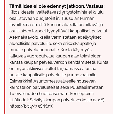
Tämä idea ei ole edennyt jatkoon. Vastaus:
Kiitos ideasta, valitettavasti yritystoiminta ei kuulu
osallistuvaan budjetointiin. Tuusulan kunnan
tavoitteena on, että kunnan alueella on riittävät ja
asukkaiden tarpeet tyydyttävät kaupalliset palvelut.
Asemakaavoituksella varmistetaan edellytykset
alueellisille palveluille, sekä erikoiskaupalle ja
muulle palvelutarjonnalle. Kunta käy myös
jatkuvaa vuoropuhelua kaupan alan toimijoiden
kanssa kaupan palveluverkon kehittämisestä. Kunta
on myös aktiivisesti ollut tarjoamassa alustaa
uusille kaupallisille palveluille ja innovaatioille.
Esimerkkinä Asuntomessualueelle nousevan
kerrostalon palvelueteiset sekä Puustellinmetsän
Tulevaisuuden huoltoaseman –konseptointi.
Lisätiedot: Selvitys kaupan palveluverkosta (2018)
https://bit.ly/35SrKwX