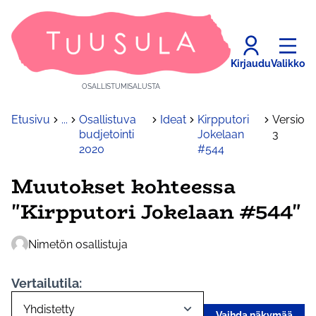
Kirjaudu
Valikko
OSALLISTUMISALUSTA
Etusivu
...
Osallistuva
Ideat
Kirpputori
Versio
budjetointi
Jokelaan
3
2020
#544
Muutokset kohteessa
"Kirpputori Jokelaan #544"
Nimetön osallistuja
Vertailutila:
Vaihda näkymää