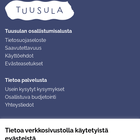
Tuusulan osallistumisalusta
Tietosuojaseloste
Saavutettavuus
Käyttöehdot
Evästeasetukset
Tietoa palvelusta
Usein kysytyt kysymykset
Osallistuva budjetointi
Yhteystiedot
Ohjeet
Tietoa verkkosivustolla käytetyistä
Ohjeet kirjautumiseen
evästeistä