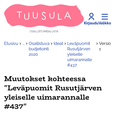
Kirjaudu
Valikko
OSALLISTUMISALUSTA
Etusivu
...
Osallistuva
Ideat
Leväpuomit
Versio
budjetointi
Rusutjärven
1
2020
yleiselle
uimarannalle
#437
Muutokset kohteessa
"Leväpuomit Rusutjärven
yleiselle uimarannalle
#437"