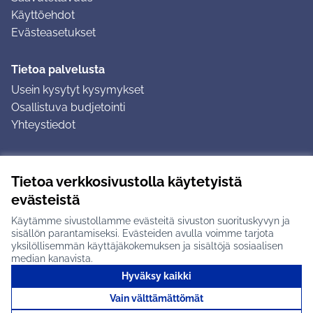
Käyttöehdot
Evästeasetukset
Tietoa palvelusta
Usein kysytyt kysymykset
Osallistuva budjetointi
Yhteystiedot
Ohjeet
Tietoa verkkosivustolla käytetyistä
Ohjeet kirjautumiseen
evästeistä
Ohjeet kommentin jättämiseen
Käytämme sivustollamme evästeitä sivuston suorituskyvyn ja
sisällön parantamiseksi. Evästeiden avulla voimme tarjota
yksilöllisemmän käyttäjäkokemuksen ja sisältöjä sosiaalisen
median kanavista.
Hyväksy kaikki
Tuusulan osallistumisalusta X-palvelussa
Tuusula
Vain välttämättömät
Creative Commons -lisenssi
(Ulkoinen linkki)
(Ulkoinen linkki)
(Ulkoine
Verkkosivusto luotu
vapaan ohjelmiston