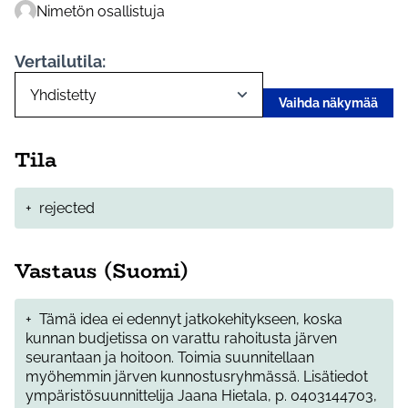
Nimetön osallistuja
Vertailutila:
Vaihda näkymää
Tila
+
rejected
Vastaus (Suomi)
+
Tämä idea ei edennyt jatkokehitykseen, koska
kunnan budjetissa on varattu rahoitusta järven
seurantaan ja hoitoon. Toimia suunnitellaan
myöhemmin järven kunnostusryhmässä. Lisätiedot
ympäristösuunnittelija Jaana Hietala, p. 0403144703,