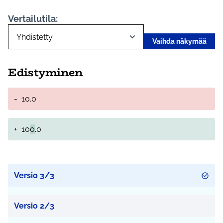
Vertailutila:
Vaihda näkymää
Edistyminen
-
10.0
+
10
0
.0
Versio 3/3
Versio 2/3