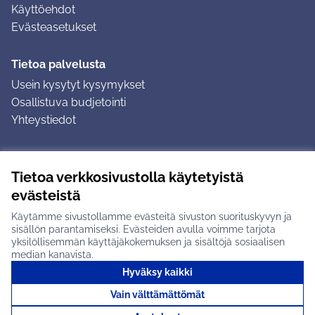
Käyttöehdot
Evästeasetukset
Tietoa palvelusta
Usein kysytyt kysymykset
Osallistuva budjetointi
Yhteystiedot
Ohjeet
Tietoa verkkosivustolla käytetyistä
Ohjeet kirjautumiseen
evästeistä
Ohjeet kommentin jättämiseen
Käytämme sivustollamme evästeitä sivuston suorituskyvyn ja
sisällön parantamiseksi. Evästeiden avulla voimme tarjota
yksilöllisemmän käyttäjäkokemuksen ja sisältöjä sosiaalisen
median kanavista.
Hyväksy kaikki
Tuusulan osallistumisalusta X-palvelussa
Tuusula
Vain välttämättömät
Creative Commons -lisenssi
(Ulkoinen linkki)
(Ulkoinen linkki)
(Ulkoine
Verkkosivusto luotu
vapaan ohjelmiston