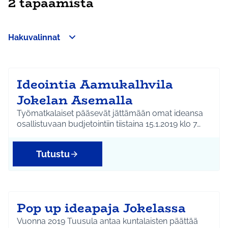
2 tapaamista
Hakuvalinnat
Ohita kartta
Leaflet
|
©
HERE maps
Seuraavassa elementissä on kartta, joka esittää tämän sivun 
+
−
Ideointia Aamukalhvila
Jokelan Asemalla
Työmatkalaiset pääsevät jättämään omat ideansa
osallistuvaan budjetointiin tiistaina 15.1.2019 klo 7…
Tutustu
Pop up ideapaja Jokelassa
Vuonna 2019 Tuusula antaa kuntalaisten päättää