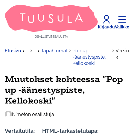
Kirjaudu
Valikko
OSALLISTUMISALUSTA
Etusivu
...
...
Tapahtumat
Pop up
Versio
-äänestyspiste,
3
Kellokoski
Muutokset kohteessa "Pop
up -äänestyspiste,
Kellokoski"
Nimetön osallistuja
Vertailutila:
HTML-tarkastelutapa: