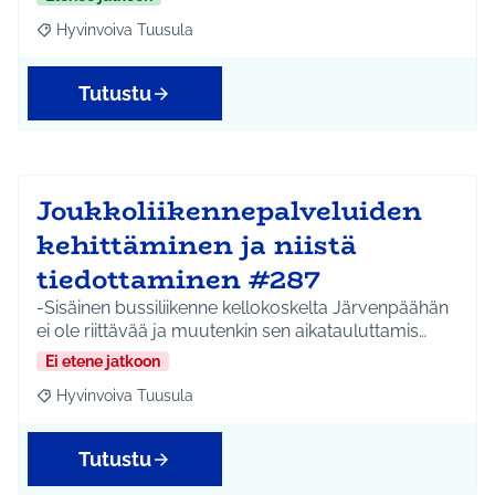
Hyvinvoiva Tuusula
Rajaa tulokset aihepiirin mukaan: Hyvinvoiva Tuusula
Tutustu
Joukkoliikennepalveluiden
kehittäminen ja niistä
tiedottaminen #287
-Sisäinen bussiliikenne kellokoskelta Järvenpäähän
ei ole riittävää ja muutenkin sen aikatauluttamis…
Ei etene jatkoon
Hyvinvoiva Tuusula
Rajaa tulokset aihepiirin mukaan: Hyvinvoiva Tuusula
Tutustu