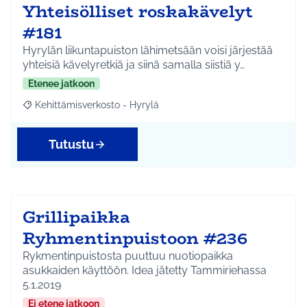
Yhteisölliset roskakävelyt
#181
Hyrylän liikuntapuiston lähimetsään voisi järjestää
yhteisiä kävelyretkiä ja siinä samalla siistiä y…
Etenee jatkoon
Kehittämisverkosto - Hyrylä
Rajaa tulokset aihepiirin mukaan: Kehittämisverkosto - Hyrylä
Tutustu
Grillipaikka
Ryhmentinpuistoon #236
Rykmentinpuistosta puuttuu nuotiopaikka
asukkaiden käyttöön. Idea jätetty Tammiriehassa
5.1.2019
Ei etene jatkoon