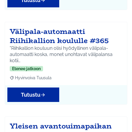
Tutustu
Välipala-automaatti
Riihikallion koululle #365
"Riihikallion kouluun olisi hyödyllinen välipala-
automaatti koska, monet unohtavat välipalansa
kotii…
Etenee jatkoon
Hyvinvoiva Tuusula
Rajaa tulokset aihepiirin mukaan: Hyvinvoiva Tuusula
Tutustu
Yleisen avantouimapaikan