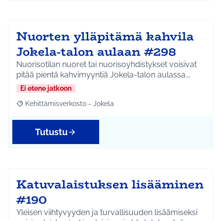
Nuorten ylläpitämä kahvila
Jokela-talon aulaan #298
Nuorisotilan nuoret tai nuorisoyhdistykset voisivat
pitää pientä kahvimyyntiä Jokela-talon aulassa.…
Ei etene jatkoon
Kehittämisverkosto - Jokela
Rajaa tulokset aihepiirin mukaan: Kehittämisverkosto - Jokela
Tutustu
Katuvalaistuksen lisääminen
#190
Yleisen viihtyvyyden ja turvallisuuden lisäämiseksi