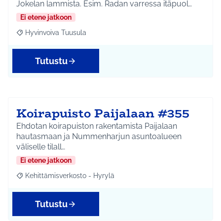
Jokelan lammista. Esim. Radan varressa itäpuol…
Ei etene jatkoon
Hyvinvoiva Tuusula
Rajaa tulokset aihepiirin mukaan: Hyvinvoiva Tuusula
Tutustu
Koirapuisto Paijalaan #355
Ehdotan koirapuiston rakentamista Paijalaan
hautasmaan ja Nummenharjun asuntoalueen
väliselle tilall…
Ei etene jatkoon
Kehittämisverkosto - Hyrylä
Rajaa tulokset aihepiirin mukaan: Kehittämisverkosto - Hyrylä
Tutustu