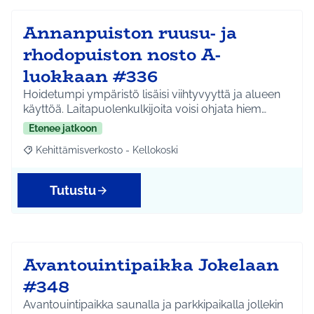
Annanpuiston ruusu- ja
rhodopuiston nosto A-
luokkaan #336
Hoidetumpi ympäristö lisäisi viihtyvyyttä ja alueen
käyttöä. Laitapuolenkulkijoita voisi ohjata hiem…
Etenee jatkoon
Kehittämisverkosto - Kellokoski
Rajaa tulokset aihepiirin mukaan: Kehittämisverkosto - Kellokos
Tutustu
Avantouintipaikka Jokelaan
#348
Avantouintipaikka saunalla ja parkkipaikalla jollekin