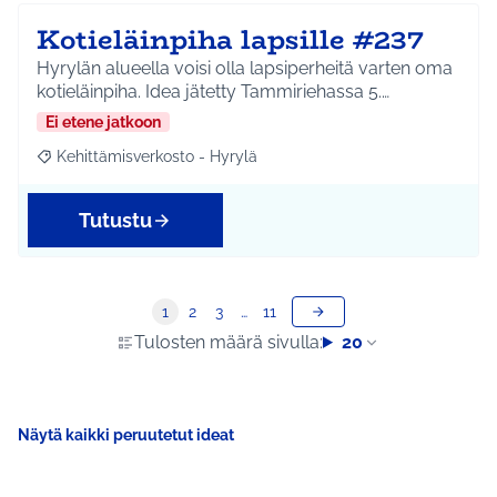
Kotieläinpiha lapsille #237
Hyrylän alueella voisi olla lapsiperheitä varten oma
kotieläinpiha. Idea jätetty Tammiriehassa 5.…
Ei etene jatkoon
Kehittämisverkosto - Hyrylä
Rajaa tulokset aihepiirin mukaan: Kehittämisverkosto - Hyrylä
Tutustu
1
2
3
…
11
Tulosten määrä sivulla:
20
Näytä kaikki peruutetut ideat