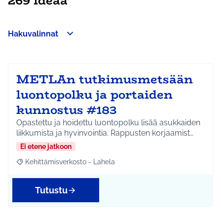
269 ideaa
Hakuvalinnat
Ohita kartta
Leaflet
|
©
HERE maps
64
Seuraavassa elementissä on kartta, joka esittää tämän sivun 
+
−
METLAn tutkimusmetsään
luontopolku ja portaiden
kunnostus #183
Opastettu ja hoidettu luontopolku lisää asukkaiden
liikkumista ja hyvinvointia. Rappusten korjaamist…
Ei etene jatkoon
Kehittämisverkosto - Lahela
Rajaa tulokset aihepiirin mukaan: Kehittämisverkosto - Lahela
Tutustu