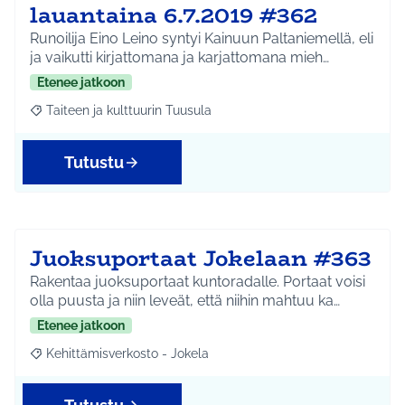
lauantaina 6.7.2019 #362
Runoilija Eino Leino syntyi Kainuun Paltaniemellä, eli
ja vaikutti kirjattomana ja karjattomana mieh…
Etenee jatkoon
Taiteen ja kulttuurin Tuusula
Rajaa tulokset aihepiirin mukaan: Taiteen ja kulttuurin Tuusula
Tutustu
Juoksuportaat Jokelaan #363
Rakentaa juoksuportaat kuntoradalle. Portaat voisi
olla puusta ja niin leveät, että niihin mahtuu ka…
Etenee jatkoon
Kehittämisverkosto - Jokela
Rajaa tulokset aihepiirin mukaan: Kehittämisverkosto - Jokela