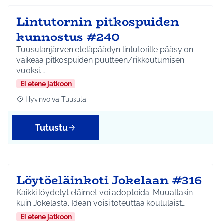
Lintutornin pitkospuiden
kunnostus #240
Tuusulanjärven eteläpäädyn lintutorille pääsy on
vaikeaa pitkospuiden puutteen/rikkoutumisen
vuoksi.…
Ei etene jatkoon
Hyvinvoiva Tuusula
Rajaa tulokset aihepiirin mukaan: Hyvinvoiva Tuusula
Tutustu
Löytöeläinkoti Jokelaan #316
Kaikki löydetyt eläimet voi adoptoida. Muualtakin
kuin Jokelasta. Idean voisi toteuttaa koululaist…
Ei etene jatkoon