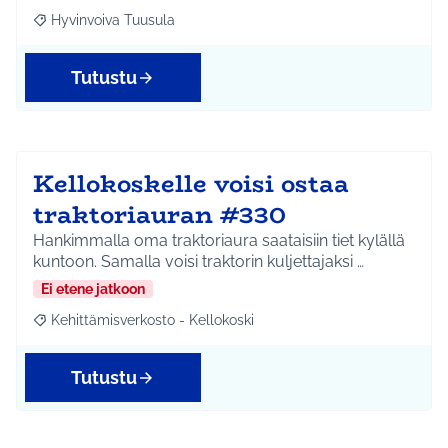
Hyvinvoiva Tuusula
Rajaa tulokset aihepiirin mukaan: Hyvinvoiva Tuusula
Tutustu
Kellokoskelle voisi ostaa
traktoriauran #330
Hankimmalla oma traktoriaura saataisiin tiet kylällä
kuntoon. Samalla voisi traktorin kuljettajaksi …
Ei etene jatkoon
Kehittämisverkosto - Kellokoski
Rajaa tulokset aihepiirin mukaan: Kehittämisverkosto - Kellokos
Tutustu