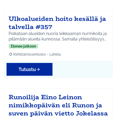
Ulkoalueiden hoito kesällä ja
talvella #357
Palkataan alueiden nuoria leikkaaman nurmikoita ja
pitämään alueita kunnossa. Samalla yhteisöllisyys…
Etenee jatkoon
Kehittämisverkosto - Lahela
Rajaa tulokset aihepiirin mukaan: Kehittämisverkosto - Lahela
Tutustu
Runoilija Eino Leinon
nimikkopäivän eli Runon ja
suven päivän vietto Jokelassa