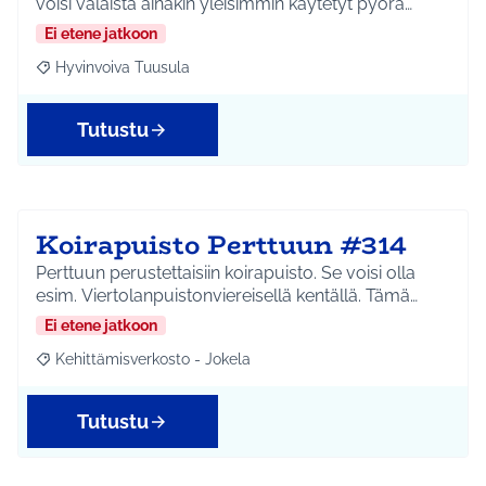
voisi valaista ainakin yleisimmin käytetyt pyörä…
Ei etene jatkoon
Hyvinvoiva Tuusula
Rajaa tulokset aihepiirin mukaan: Hyvinvoiva Tuusula
Tutustu
Koirapuisto Perttuun #314
Perttuun perustettaisiin koirapuisto. Se voisi olla
esim. Viertolanpuistonviereisellä kentällä. Tämä…
Ei etene jatkoon
Kehittämisverkosto - Jokela
Rajaa tulokset aihepiirin mukaan: Kehittämisverkosto - Jokela
Tutustu