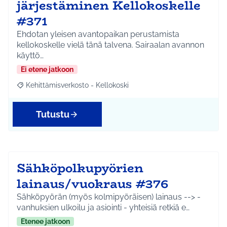
järjestäminen Kellokoskelle
#371
Ehdotan yleisen avantopaikan perustamista
kellokoskelle vielä tänä talvena. Sairaalan avannon
käyttö…
Ei etene jatkoon
Kehittämisverkosto - Kellokoski
Rajaa tulokset aihepiirin mukaan: Kehittämisverkosto - Kellokos
Tutustu
Sähköpolkupyörien
lainaus/vuokraus #376
Sähköpyörän (myös kolmipyöräisen) lainaus --> -
vanhuksien ulkoilu ja asiointi - yhteisiä retkiä e…
Etenee jatkoon