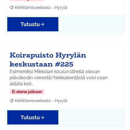
Kehittämisverkosto - Hyrylä
Rajaa tulokset aihepiirin mukaan: Kehittämisverkosto - Hyrylä
Tutustu
Koirapuisto Hyrylän
keskustaan #225
Esimerkiksi Mikkolan koulun lähellä olevan
päiväkodin vierestä/hiekkakentästä voisi osan
aidata koir…
Ei etene jatkoon
Kehittämisverkosto - Hyrylä
Rajaa tulokset aihepiirin mukaan: Kehittämisverkosto - Hyrylä
Tutustu