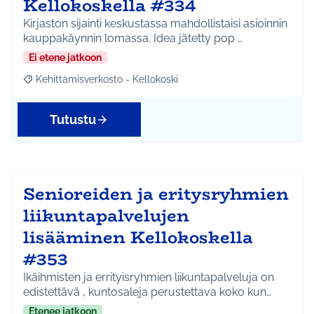
Kellokoskella #334
Kirjaston sijainti keskustassa mahdollistaisi asioinnin
kauppakäynnin lomassa. Idea jätetty pop …
Ei etene jatkoon
Kehittämisverkosto - Kellokoski
Rajaa tulokset aihepiirin mukaan: Kehittämisverkosto - Kellokos
Tutustu
Senioreiden ja eritysryhmien
liikuntapalvelujen
lisääminen Kellokoskella
#353
Ikäihmisten ja errityisryhmien liikuntapalveluja on
edistettävä , kuntosaleja perustettava koko kun…
Etenee jatkoon