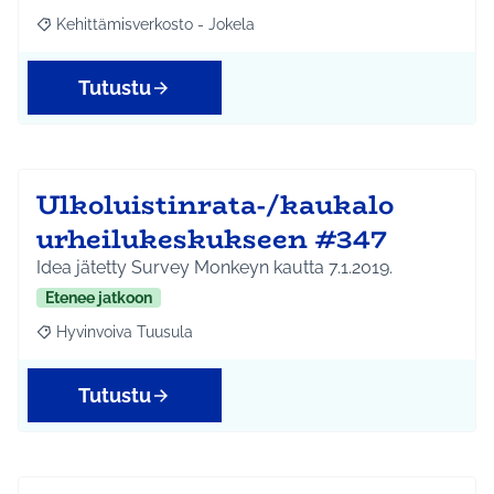
Kehittämisverkosto - Jokela
Rajaa tulokset aihepiirin mukaan: Kehittämisverkosto - Jokela
Tutustu
Ulkoluistinrata-/kaukalo
urheilukeskukseen #347
Idea jätetty Survey Monkeyn kautta 7.1.2019.
Etenee jatkoon
Hyvinvoiva Tuusula
Rajaa tulokset aihepiirin mukaan: Hyvinvoiva Tuusula
Tutustu