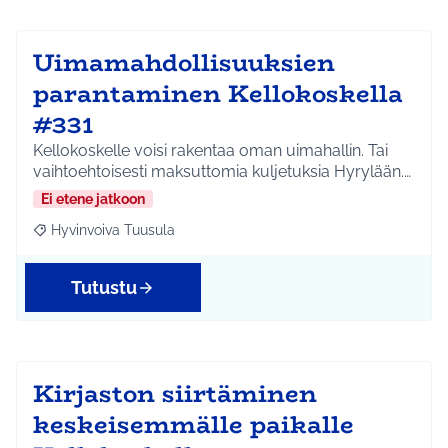
Uimamahdollisuuksien
parantaminen Kellokoskella
#331
Kellokoskelle voisi rakentaa oman uimahallin. Tai
vaihtoehtoisesti maksuttomia kuljetuksia Hyrylään.…
Ei etene jatkoon
Hyvinvoiva Tuusula
Rajaa tulokset aihepiirin mukaan: Hyvinvoiva Tuusula
Tutustu
Kirjaston siirtäminen
keskeisemmälle paikalle