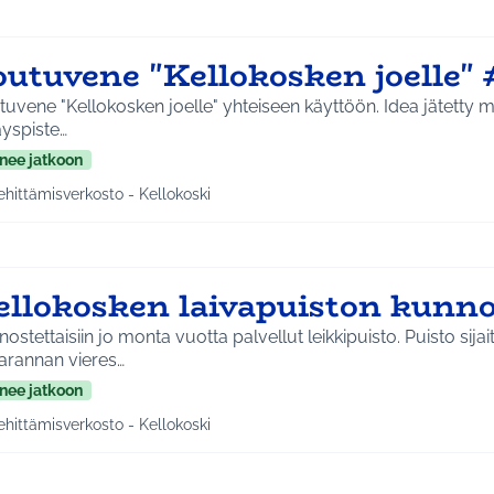
outuvene "Kellokosken joelle"
ene "Kellokosken joelle" yhteiseen käyttöön. Idea jätetty määräajassa kirjaston
äyspiste…
nee jatkoon
ehittämisverkosto - Kellokoski
a tulokset aihepiirin mukaan: Kehittämisverkosto - Kellokoski
ellokosken laivapuiston kunno
ostettaisiin jo monta vuotta palvellut leikkipuisto. Puisto sijai
arannan vieres…
nee jatkoon
ehittämisverkosto - Kellokoski
a tulokset aihepiirin mukaan: Kehittämisverkosto - Kellokoski