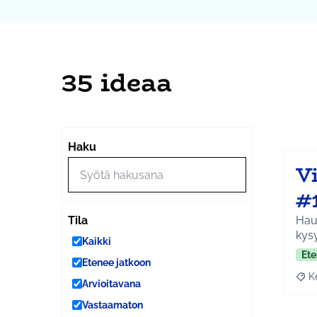
35 ideaa
Ohi
Seuraa
+
Haku
−
V
#
Hauk
Tila
kysy
Kaikki
Ete
Etenee jatkoon
K
Raja
Arvioitavana
Vastaamaton