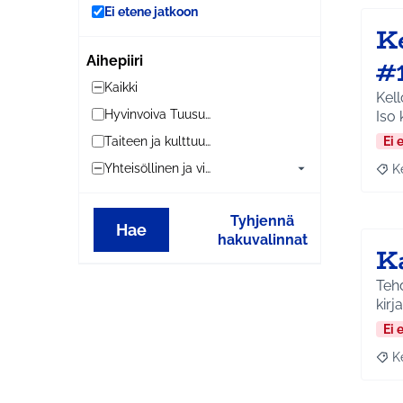
Ei etene jatkoon
K
#
Aihepiiri
Kaikki
Kell
Hyvinvoiva Tuusula
Iso 
Ei 
Taiteen ja kulttuurin Tuusula
Yhteisöllinen ja viihtyisä Tuusula
K
Raja
Tyhjennä
Hae
hakuvalinnat
K
Tehd
kirj
Ei 
K
Raja