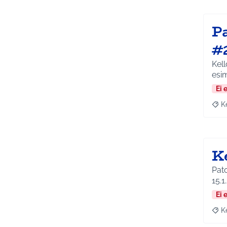
P
#
Kel
esim
Ei 
K
Raja
K
Pato ja
15.1
Ei 
K
Raja