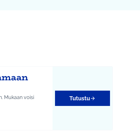
Leaflet
|
©
HERE maps
karttapisteinä. Elementtiä voi käyttää ruudunlukijalla, mutta 
jamaan
n. Mukaan voisi
Tutustu