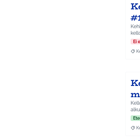
K
#
Kehi
kell
Ei 
K
Raja
K
m
Kel
alk
Ete
K
Raja