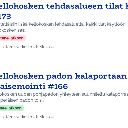
ellokosken tehdasalueen tilat
173
tettäisiin lisää kellokosken tehdasaluetta, kaikki tilat käyttöön
okosken sair…
etene jatkoon
ehittämisverkosto - Kellokoski
a tulokset aihepiirin mukaan: Kehittämisverkosto - Kellokoski
ellokosken padon kalaportaan
aisemointi #166
lokosken uuden pohjapadon yhteyteen suunniteltu kalaporras
uperäisen padon tois…
nee jatkoon
ehittämisverkosto - Kellokoski
a tulokset aihepiirin mukaan: Kehittämisverkosto - Kellokoski