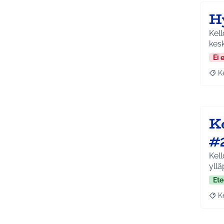
H
Kell
kesk
Ei 
K
Raja
K
#
Kell
yll
Ete
K
Raja