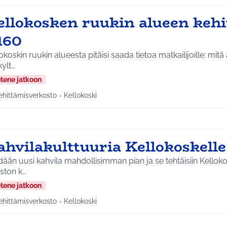
ellokosken ruukin alueen keh
160
okoskin ruukin alueesta pitäisi saada tietoa matkailijoille: mitä 
kylt…
etene jatkoon
ehittämisverkosto - Kellokoski
a tulokset aihepiirin mukaan: Kehittämisverkosto - Kellokoski
ahvilakulttuuria Kellokoskell
ään uusi kahvila mahdollisimman pian ja se tehtäisiin Kellokoskelle. Ide
aston k…
etene jatkoon
ehittämisverkosto - Kellokoski
a tulokset aihepiirin mukaan: Kehittämisverkosto - Kellokoski