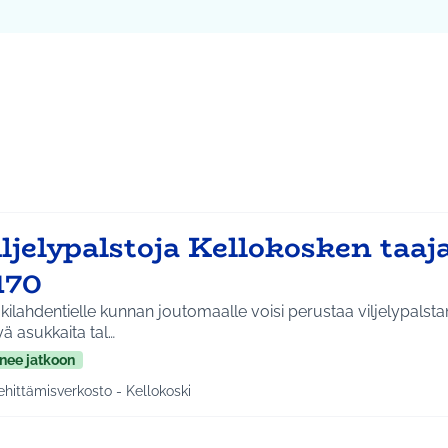
ta kartta
vassa elementissä on kartta, joka esittää tämän sivun tietueet 
iljelypalstoja Kellokosken taa
170
ilahdentielle kunnan joutomaalle voisi perustaa viljelypalsta
ä asukkaita tal…
nee jatkoon
ehittämisverkosto - Kellokoski
a tulokset aihepiirin mukaan: Kehittämisverkosto - Kellokoski