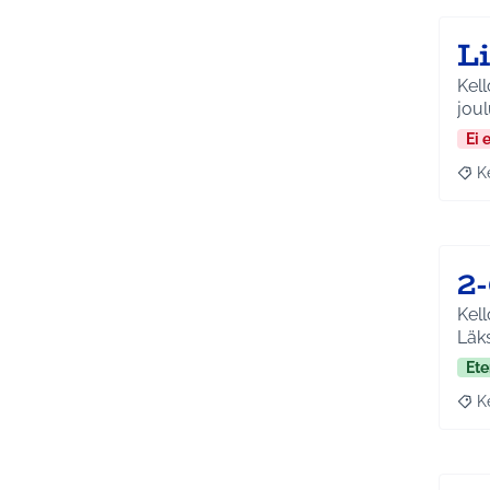
Li
Kell
joul
Ei 
K
Raja
2-
Kell
Läk
Ete
K
Raja