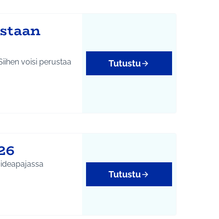
ustaan
iihen voisi perustaa
Tutustu
26
Tutustu