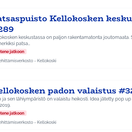
atsaspuisto Kellokosken kesk
289
lokosken keskustassa on paljon rakentamatonta joutomaata. S
erkiksi patsa…
etene jatkoon
ehittämisverkosto - Kellokoski
a tulokset aihepiirin mukaan: Kehittämisverkosto - Kellokoski
ellokosken padon valaistus #3
 sen lähiympäristö on valaistu heikosti. Idea jätetty pop up ideapajassa
.2019.
etene jatkoon
ehittämisverkosto - Kellokoski
a tulokset aihepiirin mukaan: Kehittämisverkosto - Kellokoski