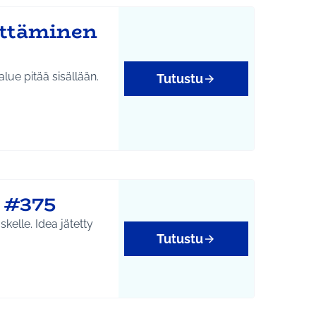
ittäminen
alue pitää sisällään.
Tutustu
e #375
a jätetty
Tutustu