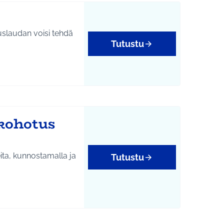
uslaudan voisi tehdä
Tutustu
kohotus
eita, kunnostamalla ja
Tutustu