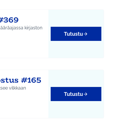
 #369
Tutustu
stus #165
tsee vilkkaan
Tutustu