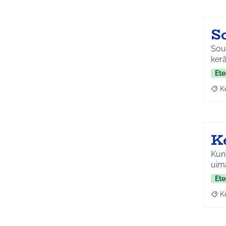
S
Soutuv
ker
Ete
K
Raja
K
Kunn
uim
Ete
K
Raja