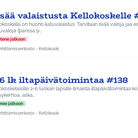
sää valaistusta Kellokoskelle 
okoskella on huono katuvalaistus. Tarvitaan lisää valoja jaa es
uvaloja (parissa p…
etene jatkoon
ehittämisverkosto - Kellokoski
a tulokset aihepiirin mukaan: Kehittämisverkosto - Kellokoski
6 lk iltapäivätoimintaa #138
okoskelaisille 2-6 luokan lapsille ilmaista iltapäivätoimintaa k
sykerhoa, aska…
nee jatkoon
ehittämisverkosto - Kellokoski
a tulokset aihepiirin mukaan: Kehittämisverkosto - Kellokoski