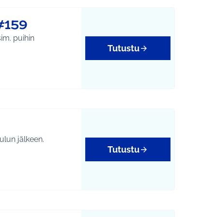
#159
im. puihin
Tutustu
oulun jälkeen.
Tutustu