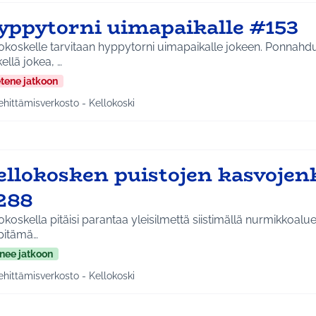
yppytorni uimapaikalle #153
okoskelle tarvitaan hyppytorni uimapaikalle jokeen. Ponnahd
ellä jokea, …
etene jatkoon
ehittämisverkosto - Kellokoski
a tulokset aihepiirin mukaan: Kehittämisverkosto - Kellokoski
ellokosken puistojen kasvojen
288
okoskella pitäisi parantaa yleisilmettä siistimällä nurmikkoalu
äpitämä…
nee jatkoon
ehittämisverkosto - Kellokoski
a tulokset aihepiirin mukaan: Kehittämisverkosto - Kellokoski