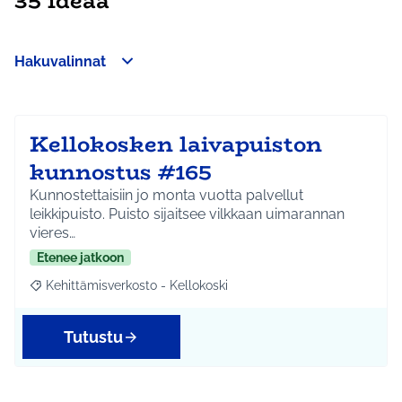
35 ideaa
Hakuvalinnat
Ohita kartta
Leaflet
|
©
HERE maps
Seuraavassa elementissä on kartta, joka esittää tämän sivun 
+
−
Kellokosken laivapuiston
kunnostus #165
Kunnostettaisiin jo monta vuotta palvellut
leikkipuisto. Puisto sijaitsee vilkkaan uimarannan
vieres…
Etenee jatkoon
Kehittämisverkosto - Kellokoski
Rajaa tulokset aihepiirin mukaan: Kehittämisverkosto - Kellokos
Tutustu