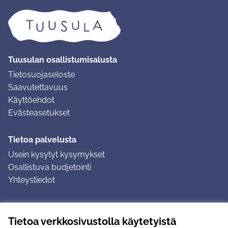
Tuusulan osallistumisalusta
Tietosuojaseloste
Saavutettavuus
Käyttöehdot
Evästeasetukset
Tietoa palvelusta
Usein kysytyt kysymykset
Osallistuva budjetointi
Yhteystiedot
Ohjeet
Tietoa verkkosivustolla käytetyistä
Ohjeet kirjautumiseen