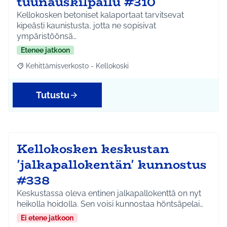
tuunauskilpailu #310
Kellokosken betoniset kalaportaat tarvitsevat
kipeästi kaunistusta, jotta ne sopisivat
ympäristöönsä…
Etenee jatkoon
Kehittämisverkosto - Kellokoski
Rajaa tulokset aihepiirin mukaan: Kehittämisverkosto - Kellokos
Tutustu
Kellokosken keskustan
'jalkapallokentän' kunnostus
#338
Keskustassa oleva entinen jalkapallokenttä on nyt
heikolla hoidolla. Sen voisi kunnostaa höntsäpelai…
Ei etene jatkoon