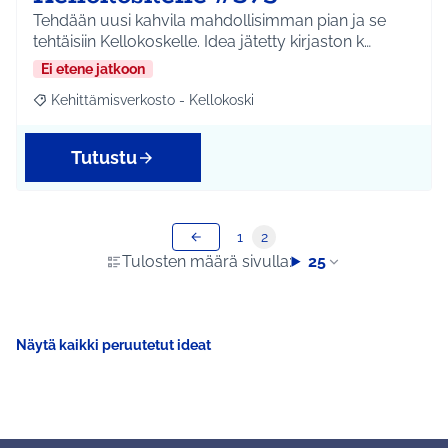
Tehdään uusi kahvila mahdollisimman pian ja se
tehtäisiin Kellokoskelle. Idea jätetty kirjaston k…
Ei etene jatkoon
Kehittämisverkosto - Kellokoski
Rajaa tulokset aihepiirin mukaan: Kehittämisverkosto - Kellokos
Tutustu
1
2
Tulosten määrä sivulla:
25
Näytä kaikki peruutetut ideat