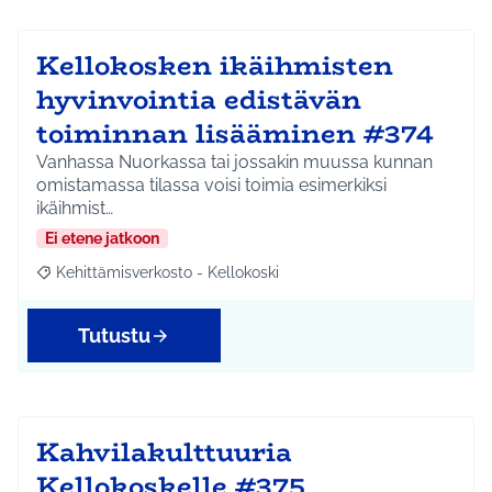
Kellokosken ikäihmisten
hyvinvointia edistävän
toiminnan lisääminen #374
Vanhassa Nuorkassa tai jossakin muussa kunnan
omistamassa tilassa voisi toimia esimerkiksi
ikäihmist…
Ei etene jatkoon
Kehittämisverkosto - Kellokoski
Rajaa tulokset aihepiirin mukaan: Kehittämisverkosto - Kellokos
Tutustu
Kahvilakulttuuria
Kellokoskelle #375