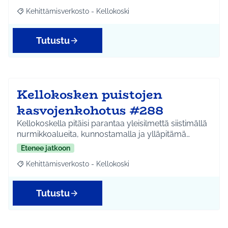
Kehittämisverkosto - Kellokoski
Rajaa tulokset aihepiirin mukaan: Kehittämisverkosto - Kellokos
Tutustu
Kellokosken puistojen
kasvojenkohotus #288
Kellokoskella pitäisi parantaa yleisilmettä siistimällä
nurmikkoalueita, kunnostamalla ja ylläpitämä…
Etenee jatkoon
Kehittämisverkosto - Kellokoski
Rajaa tulokset aihepiirin mukaan: Kehittämisverkosto - Kellokos
Tutustu