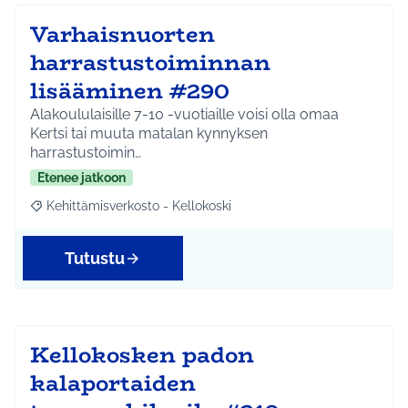
Varhaisnuorten
harrastustoiminnan
lisääminen #290
Alakoululaisille 7-10 -vuotiaille voisi olla omaa
Kertsi tai muuta matalan kynnyksen
harrastustoimin…
Etenee jatkoon
Kehittämisverkosto - Kellokoski
Rajaa tulokset aihepiirin mukaan: Kehittämisverkosto - Kellokos
Tutustu
Kellokosken padon
kalaportaiden