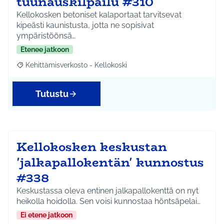
tuunauskilpailu #310
Kellokosken betoniset kalaportaat tarvitsevat
kipeästi kaunistusta, jotta ne sopisivat
ympäristöönsä…
Etenee jatkoon
Kehittämisverkosto - Kellokoski
Rajaa tulokset aihepiirin mukaan: Kehittämisverkosto - Kellokos
Tutustu
Kellokosken keskustan
'jalkapallokentän' kunnostus
#338
Keskustassa oleva entinen jalkapallokenttä on nyt
heikolla hoidolla. Sen voisi kunnostaa höntsäpelai…
Ei etene jatkoon