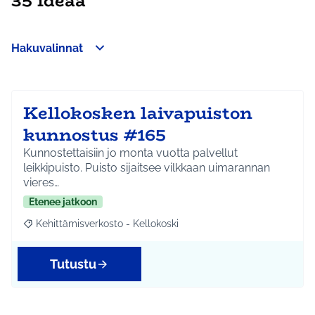
35 ideaa
Hakuvalinnat
Ohita kartta
Leaflet
|
©
HERE maps
Seuraavassa elementissä on kartta, joka esittää tämän sivun 
+
−
Kellokosken laivapuiston
kunnostus #165
Kunnostettaisiin jo monta vuotta palvellut
leikkipuisto. Puisto sijaitsee vilkkaan uimarannan
vieres…
Etenee jatkoon
Kehittämisverkosto - Kellokoski
Rajaa tulokset aihepiirin mukaan: Kehittämisverkosto - Kellokos
Tutustu