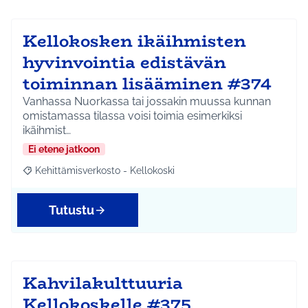
Kellokosken ikäihmisten
hyvinvointia edistävän
toiminnan lisääminen #374
Vanhassa Nuorkassa tai jossakin muussa kunnan
omistamassa tilassa voisi toimia esimerkiksi
ikäihmist…
Ei etene jatkoon
Kehittämisverkosto - Kellokoski
Rajaa tulokset aihepiirin mukaan: Kehittämisverkosto - Kellokos
Tutustu
Kahvilakulttuuria
Kellokoskelle #375