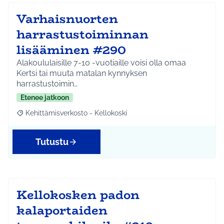
Varhaisnuorten
harrastustoiminnan
lisääminen #290
Alakoululaisille 7-10 -vuotiaille voisi olla omaa
Kertsi tai muuta matalan kynnyksen
harrastustoimin…
Etenee jatkoon
Kehittämisverkosto - Kellokoski
Rajaa tulokset aihepiirin mukaan: Kehittämisverkosto - Kellokos
Tutustu
Kellokosken padon
kalaportaiden