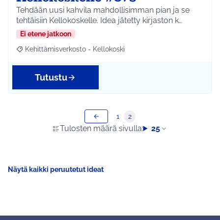
Tehdään uusi kahvila mahdollisimman pian ja se
tehtäisiin Kellokoskelle. Idea jätetty kirjaston k…
Ei etene jatkoon
Kehittämisverkosto - Kellokoski
Rajaa tulokset aihepiirin mukaan: Kehittämisverkosto - Kellokos
Tutustu
1
2
Tulosten määrä sivulla:
25
Näytä kaikki peruutetut ideat