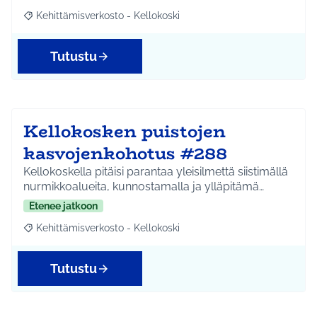
Kehittämisverkosto - Kellokoski
Rajaa tulokset aihepiirin mukaan: Kehittämisverkosto - Kellokos
Tutustu
Kellokosken puistojen
kasvojenkohotus #288
Kellokoskella pitäisi parantaa yleisilmettä siistimällä
nurmikkoalueita, kunnostamalla ja ylläpitämä…
Etenee jatkoon
Kehittämisverkosto - Kellokoski
Rajaa tulokset aihepiirin mukaan: Kehittämisverkosto - Kellokos
Tutustu