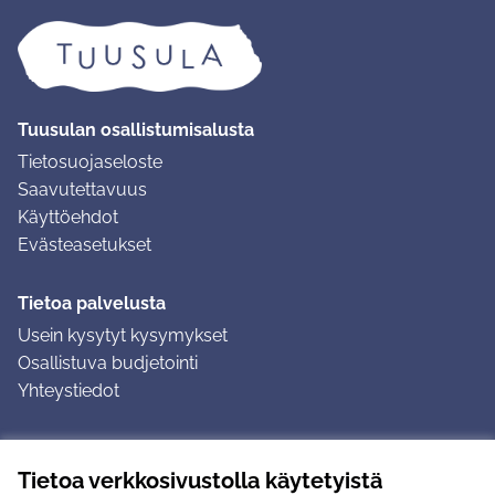
Tuusulan osallistumisalusta
Tietosuojaseloste
Saavutettavuus
Käyttöehdot
Evästeasetukset
Tietoa palvelusta
Usein kysytyt kysymykset
Osallistuva budjetointi
Yhteystiedot
Ohjeet
Tietoa verkkosivustolla käytetyistä
Ohjeet kirjautumiseen