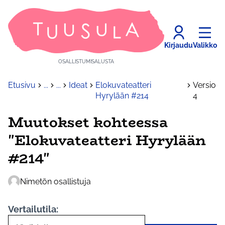
Kirjaudu
Valikko
OSALLISTUMISALUSTA
Etusivu
...
...
Ideat
Elokuvateatteri
Versio
Hyrylään #214
4
Muutokset kohteessa
"Elokuvateatteri Hyrylään
#214"
Nimetön osallistuja
Vertailutila: