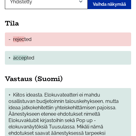
Vaihda näkymää
Tila
-
rejec
ted
+
accep
ted
Vastaus (Suomi)
+
Kiitos ideasta. Elokuvateatteri ei mahdu
osallistuvan budjetoinnin talouskehykseen, mutta
ideaa jatkokehitettiin yhteiskehittämisen pajoissa.
Äänestykseen etenee ehdotukset nimeltä
Elokuvaklubit kirjastoihin sekä Pop up -
elokuvanäytöksiä Tuusulassa. Mikäli nämä
ehdotukset saavat äänestyksessä tarpeeksi