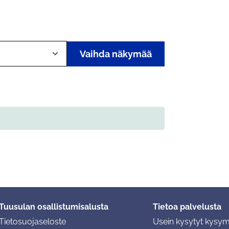
Vaihda näkymää
Tuusulan osallistumisalusta
Tietoa palvelusta
Tietosuojaseloste
Usein kysytyt kysy