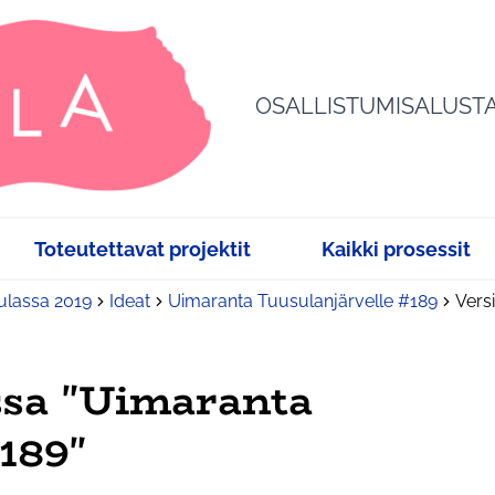
OSALLISTUMISALUST
Toteutettavat projektit
Kaikki prosessit
sulassa 2019
Ideat
Uimaranta Tuusulanjärvelle #189
Vers
ssa "Uimaranta
189"