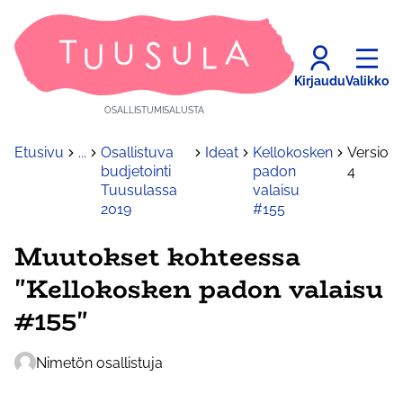
Kirjaudu
Valikko
OSALLISTUMISALUSTA
Etusivu
...
Osallistuva
Ideat
Kellokosken
Versio
budjetointi
padon
4
Tuusulassa
valaisu
2019
#155
Muutokset kohteessa
"Kellokosken padon valaisu
#155"
Nimetön osallistuja