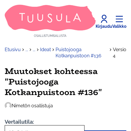
Kirjaudu
Valikko
OSALLISTUMISALUSTA
Etusivu
...
...
Ideat
Puistojooga
Versio
Kotkanpuistoon #136
4
Muutokset kohteessa
"Puistojooga
Kotkanpuistoon #136"
Nimetön osallistuja
Vertailutila: