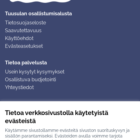
Tuusulan osallistumisalusta
Tietosuojaseloste
Saavutettavuus
Käyttöehdot
Evästeasetukset
Tietoa palvelusta
Usein kysytyt kysymykset
Osallistuva budjetointi
Yhteystiedot
Ohjeet
Tietoa verkkosivustolla käytetyistä
Ohjeet kirjautumiseen
evästeistä
Ohjeet kommentin jättämiseen
Käytämme sivustollamme evästeitä sivuston suorituskyvyn ja
sisällön parantamiseksi. Evästeiden avulla voimme tarjota