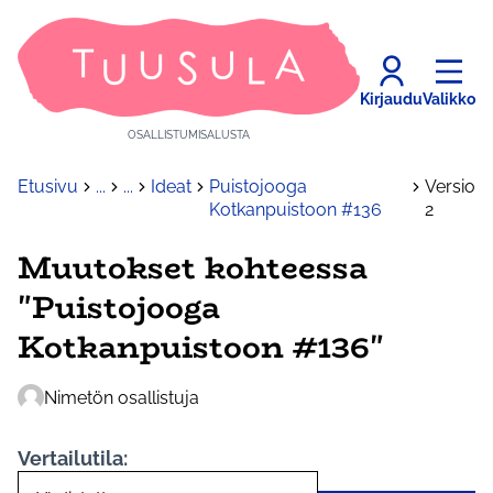
Kirjaudu
Valikko
OSALLISTUMISALUSTA
Etusivu
...
...
Ideat
Puistojooga
Versio
Kotkanpuistoon #136
2
Muutokset kohteessa
"Puistojooga
Kotkanpuistoon #136"
Nimetön osallistuja
Vertailutila: